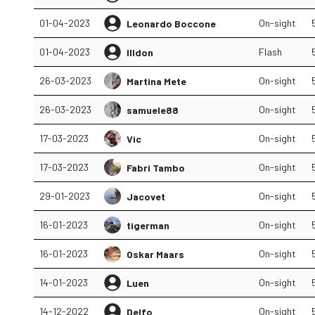
01-04-2023
On-sight
Leonardo Boccone
01-04-2023
Flash
Illdon
26-03-2023
On-sight
Martina Mete
26-03-2023
On-sight
samuele88
17-03-2023
On-sight
Vic
17-03-2023
On-sight
Fabri Tambo
29-01-2023
On-sight
Jacovet
16-01-2023
On-sight
tigerman
16-01-2023
On-sight
Oskar Maars
14-01-2023
On-sight
Luen
14-12-2022
On-sight
Delfo