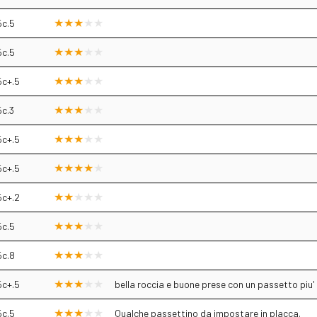
5c.5
5c.5
5c+.5
5c.3
5c+.5
5c+.5
5c+.2
5c.5
5c.8
5c+.5
bella roccia e buone prese con un passetto piu'
5c.5
Qualche passettino da impostare in placca.