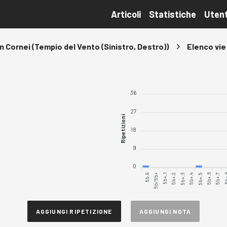
Articoli
Statistiche
Utent
an Cornei (Tempio del Vento (Sinistro, Destro))
Elenco vie
36
27
Ripetizioni
18
9
0
5b.9
5b/5b+
5b+.1
5b+.2
5b+.3
5b+.4
5b+.5
5b+.6
5b+.7
5b
AGGIUNGI RIPETIZIONE
AGGIUNGI NOTA