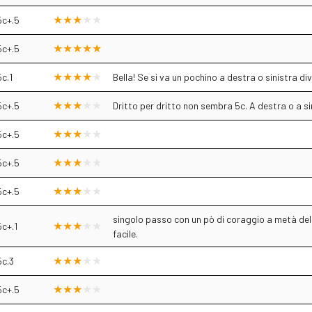
5c+.5
5c+.5
5c.1
Bella! Se si va un pochino a destra o sinistra d
5c+.5
Dritto per dritto non sembra 5c. A destra o a sin
5c+.5
5c+.5
5c+.5
singolo passo con un pò di coraggio a metà della 
5c+.1
facile.
5c.3
5c+.5