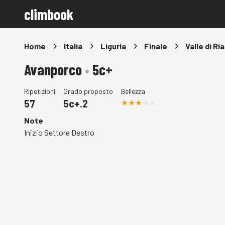
climbook
Home
Italia
Liguria
Finale
Valle di Ri
Avanporco
•
5c+
Ripetizioni
Grado proposto
Bellezza
57
5c+.2
Note
Inizio Settore Destro