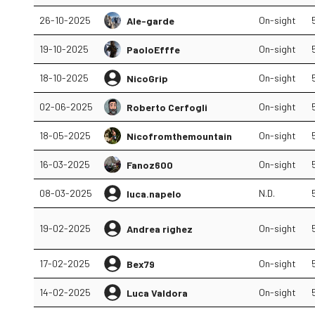
26-10-2025
On-sight
Ale-garde
19-10-2025
On-sight
PaoloEfffe
18-10-2025
On-sight
NicoGrip
02-06-2025
On-sight
Roberto Cerfogli
18-05-2025
On-sight
Nicofromthemountain
16-03-2025
On-sight
Fanoz600
08-03-2025
N.D.
luca.napelo
19-02-2025
On-sight
Andrea righez
17-02-2025
On-sight
Bex79
14-02-2025
On-sight
Luca Valdora