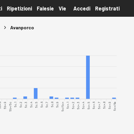
i
Ripetizioni
Falesie
Vie
Accedi
Registrati
Avanporco
+.8
5b+.9
5b+/5c
5c.1
5c.2
5c.3
5c.4
5c.5
5c.6
5c.7
5c.8
5c.9
5c/5c+
5c+.1
5c+.2
5c+.3
5c+.4
5c+.5
5c+.6
5c+.7
5c+.8
5c+.9
5c+/6a