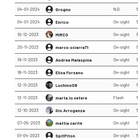
04-01-2024
N.D.
Grognu
04-01-2024
On-sight
Enrico
10-12-2023
On-sight
MIRCO
20-11-2023
On-sight
marco.sciarra71
19-11-2023
On-sight
Andrea Malaspina
18-11-2023
On-sight
Elisa Forzano
12-11-2023
On-sight
Luchino08
12-11-2023
Flash
marta.lo.vetere
12-10-2023
On-sight
Gio Arroganza
07-05-2023
On-sight
mattia caritè
01-04-2023
On-sight
SpitPiton