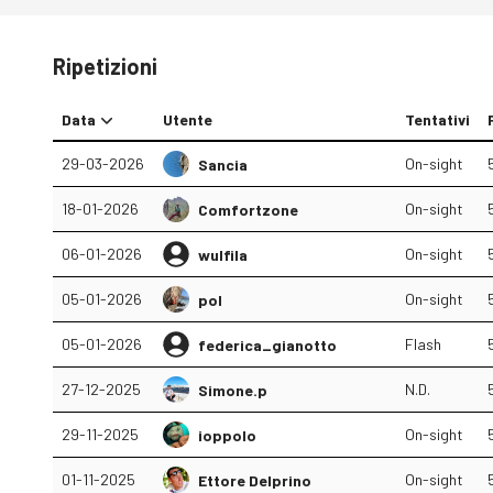
Ripetizioni
Data
Utente
Tentativi
29-03-2026
On-sight
Sancia
18-01-2026
On-sight
Comfortzone
06-01-2026
On-sight
wulfila
05-01-2026
On-sight
pol
05-01-2026
Flash
federica_gianotto
27-12-2025
N.D.
Simone.p
29-11-2025
On-sight
ioppolo
01-11-2025
On-sight
Ettore Delprino