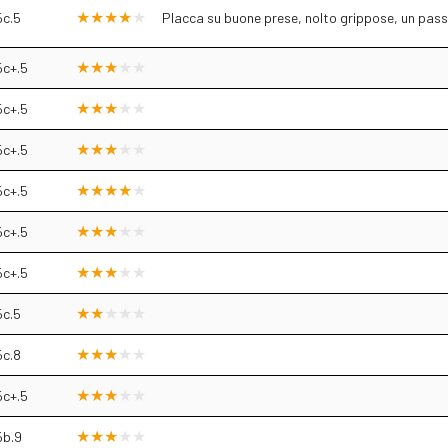
5c.5
Placca su buone prese, nolto grippose, un pas
5c+.5
5c+.5
5c+.5
5c+.5
5c+.5
5c+.5
5c.5
5c.8
5c+.5
5b.9