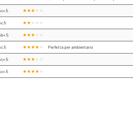
5c+.5
5c.5
5b+.5
5c.5
Perfetta per ambientarsi
5c+.5
5c+.5