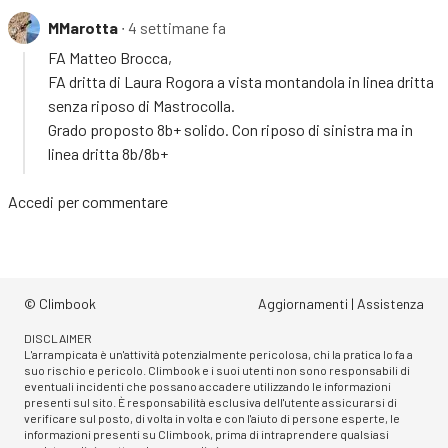
MMarotta
∙ 4 settimane fa
FA Matteo Brocca,
FA dritta di Laura Rogora a vista montandola in linea dritta
senza riposo di Mastrocolla.
Grado proposto 8b+ solido. Con riposo di sinistra ma in
linea dritta 8b/8b+
Accedi
per commentare
© Climbook
Aggiornamenti
|
Assistenza
DISCLAIMER
L'arrampicata è un'attività potenzialmente pericolosa, chi la pratica lo fa a
suo rischio e pericolo. Climbook e i suoi utenti non sono responsabili di
eventuali incidenti che possano accadere utilizzando le informazioni
presenti sul sito. È responsabilità esclusiva dell'utente assicurarsi di
verificare sul posto, di volta in volta e con l'aiuto di persone esperte, le
informazioni presenti su Climbook, prima di intraprendere qualsiasi