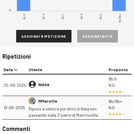
0
8b.5
8b.7
8b.8
8b/8b+
8b.6
8b.9
AGGIUNGI RIPETIZIONE
AGGIUNGI NOTA
Ripetizioni
Data
Utente
Proposto
8b.5
Nikkk
25-09-2025
N.D.
MMarotta
8b/8b+
13-06-2025
N.D.
Riposo a sinistra poi dritti in linea non
passando sulla 2’ parte di Mastrocolla.
Commenti