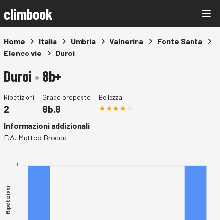
climbook
Home
Italia
Umbria
Valnerina
Fonte Santa
Elenco vie
Duroi
Duroi
•
8b+
Ripetizioni
Grado proposto
Bellezza
2
8b.8
Informazioni addizionali
F.A. Matteo Brocca
1
Ripetizioni