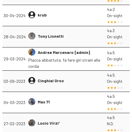
4a.2
krub
30-04-2024
On-sight
4a.3
Tony Lionetti
28-04-2024
On-sight
Andrea Marcenaro [admin]
4a.5
29-03-2024
On-sight
Placca abbattuta, fa fare giri strani alla
corda
4a.5
Cinghial Orso
03-09-2023
On-sight
4a.5
Max 71
04-03-2023
On-sight
4a.5
Lucio Virzi'
27-02-2023
N.D.