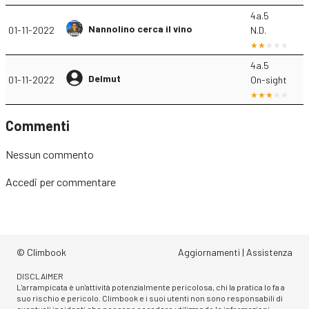
4a.5
Nannolino cerca il vino
01-11-2022
N.D.
4a.5
Delmut
01-11-2022
On-sight
Commenti
Nessun commento
Accedi
per commentare
© Climbook
Aggiornamenti
|
Assistenza
DISCLAIMER
L'arrampicata è un'attività potenzialmente pericolosa, chi la pratica lo fa a
suo rischio e pericolo. Climbook e i suoi utenti non sono responsabili di