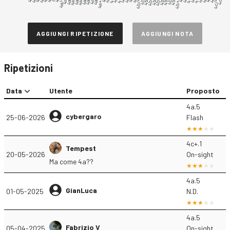
4a/4a+
4a+/4b
4b/4b+
4b+/4c
4c/4c+
AGGIUNGI RIPETIZIONE
AGGIUNGI NOTA
Ripetizioni
Data
Utente
Proposto
4a.5
cybergaro
25-06-2026
Flash
4c+.1
Tempest
20-05-2026
On-sight
Ma come 4a??
4a.5
GianLuca
01-05-2025
N.D.
4a.5
Fabrizio V
05-04-2025
On-sight