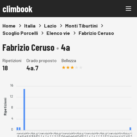
climbook
Home
Italia
Lazio
Monti Tiburtini
Scoglio Porcelli
Elenco vie
Fabrizio Ceruso
Fabrizio Ceruso
•
4a
Ripetizioni
Grado proposto
Bellezza
18
4a.7
16
12
Ripetizioni
8
4
0
4a.2
4a.3
4a.4
4a.5
4a.6
4a.7
4a.8
4a.9
4a+.1
4a+.2
4a+.3
4a+.5
4a+.6
4a+.7
4a+.8
4a+.9
4b.1
4b.2
4b.3
4b.4
4b.5
4b.6
4b.7
4b.8
4b.9
4b+.1
4b+.2
4b+.3
4b+.4
4b+.5
4b+.6
4b+.7
4b+.8
4c.1
4c.2
4c.3
4c.4
4c.5
4c.6
4c.7
4c.8
4c.9
4c+.1
4a+.4
4b+.9