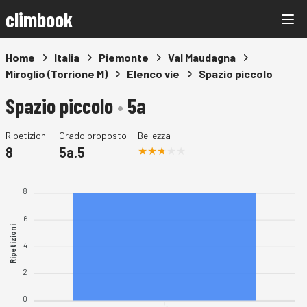
climbook
Home
Italia
Piemonte
Val Maudagna
Miroglio (Torrione M)
Elenco vie
Spazio piccolo
Spazio piccolo
•
5a
Ripetizioni
Grado proposto
Bellezza
8
5a.5
8
6
Ripetizioni
4
2
0