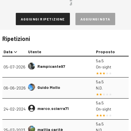
5a.5
AGGIUNGI RIPETIZIONE
AGGIUNGI NOTA
Ripetizioni
Data
Utente
Proposto
5a.5
Rampicante97
05-07-2026
On-sight
5a.5
Guido Mollo
06-06-2026
N.D.
5a.5
marco.sciarra71
24-02-2024
On-sight
5a.5
mattia caritè
25-07-2023
N.D.