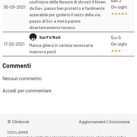
6a+.2
usufruisce della fessura di skrosti il klown
30-03-2021
On-sight
da 6a+, passo ben protetto e facilmente
azzerabile per godersi il resto della via,
passo di 5c+ a metà parete
divertentemente tecnico.
Surf’n’Roll
5c+.5
17-03-2021
On-sight
Manca ghiera in catena necessaria
manovra petzl
Commenti
Nessun commento
Accedi
per commentare
© Climbook
Aggiornamenti
|
Assistenza
DISCLAIMER