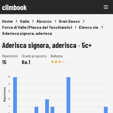
climbook
Home
Italia
Abruzzo
Gran Sasso
Forca di Valle (Placca del Tecchiaiolo)
Elenco vie
Aderisca signora, aderisca
Aderisca signora, aderisca
•
5c+
Ripetizioni
Grado proposto
Bellezza
15
6a.1
5
4
Ripetizioni
3
2
1