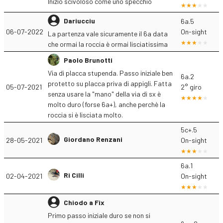
Inizio scivoloso come uno specchio
Dariucciu
6a.5
06-07-2022
On-sight
La partenza vale sicuramente il 6a data
che ormai la roccia è ormai lisciatissima
Paolo Brunotti
Via di placca stupenda. Passo iniziale ben
6a.2
protetto su placca priva di appigli. Fatta
05-07-2021
2° giro
senza usare la "mano" della via di sx è
molto duro (forse 6a+), anche perchè la
roccia si è lisciata molto.
5c+.5
Giordano Renzani
28-05-2021
On-sight
6a.1
Ri Cilli
02-04-2021
On-sight
Chiodo a Fix
Primo passo iniziale duro se non si