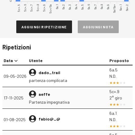
0
5c+.5
5c+.7
5c+.8
5c+/6a
6a.1
6a.3
6a.4
6a.6
6a.7
6a.9
6a/6a+
6a+.2
5c+.6
5c+.9
6a.2
6a.5
6a.8
6a+.1
AGGIUNGI RIPETIZIONE
AGGIUNGI NOTA
Ripetizioni
Data
Utente
Proposto
6a.5
dado_trail
09-05-2026
N.D.
partenza complicata
5c+.9
aeffe
17-11-2025
2° giro
Partenza impegnativa
6a.1
fabio@_@
01-08-2025
N.D.
6a.5