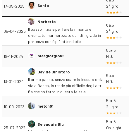
Santo
17-05-2025
2° giro
Norberto
6a.5
Il passo iniziale per fare la rimonta è
05-04-2025
2° giro
diventato marmorizzato quindi il grado in
partenza non è più attendibile
5c+.5
piergiorgio65
19-11-2024
N.D.
Davide Sinistoro
6a.5
Il primo passo, senza usare la fessura della
13-01-2024
N.D.
via a fianco, la rende più difficile degli altri
6a che ho fatto in questa falesia
5c+.5
metch91
10-09-2023
2° giro
5c+.5
Selvaggia Blu
25-07-2022
On-sight