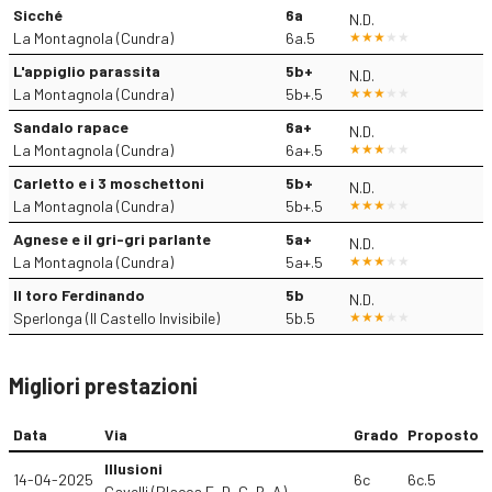
Sicché
6a
N.D.
La Montagnola (Cundra)
6a.5
L'appiglio parassita
5b+
N.D.
La Montagnola (Cundra)
5b+.5
Sandalo rapace
6a+
N.D.
La Montagnola (Cundra)
6a+.5
Carletto e i 3 moschettoni
5b+
N.D.
La Montagnola (Cundra)
5b+.5
Agnese e il gri-gri parlante
5a+
N.D.
La Montagnola (Cundra)
5a+.5
Il toro Ferdinando
5b
N.D.
Sperlonga (Il Castello Invisibile)
5b.5
Migliori prestazioni
Data
Via
Grado
Proposto
Illusioni
14-04-2025
6c
6c.5
Gavelli (Placca E, D, C, B, A)