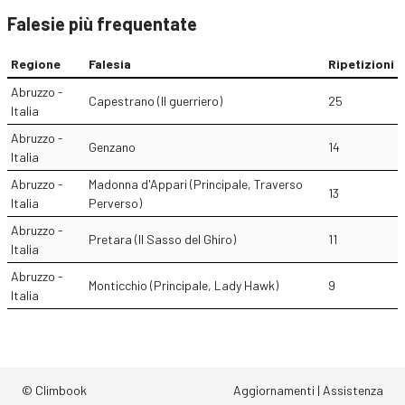
Falesie più frequentate
Regione
Falesia
Ripetizioni
Abruzzo -
Capestrano (Il guerriero)
25
Italia
Abruzzo -
Genzano
14
Italia
Abruzzo -
Madonna d'Appari (Principale, Traverso
13
Italia
Perverso)
Abruzzo -
Pretara (Il Sasso del Ghiro)
11
Italia
Abruzzo -
Monticchio (Principale, Lady Hawk)
9
Italia
© Climbook
Aggiornamenti
|
Assistenza