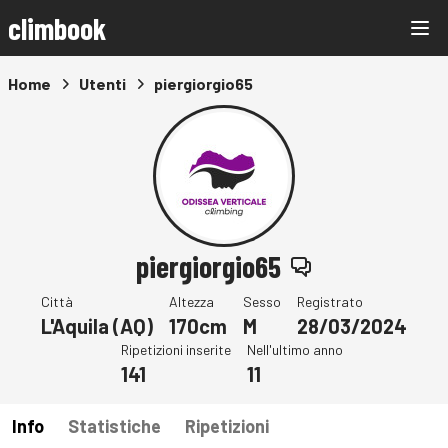
climbook
Home
Utenti
piergiorgio65
piergiorgio65
Città
Altezza
Sesso
Registrato
L'Aquila (AQ)
170cm
M
28/03/2024
Ripetizioni inserite
Nell'ultimo anno
141
11
Info
Statistiche
Ripetizioni