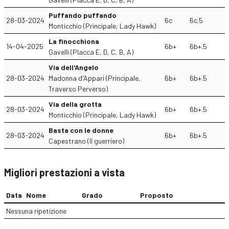
Puffando puffando
28-03-2024
6c
6c.5
Monticchio (Principale, Lady Hawk)
La finocchiona
14-04-2025
6b+
6b+.5
Gavelli (Placca E, D, C, B, A)
Via dell'Angelo
28-03-2024
Madonna d'Appari (Principale,
6b+
6b+.5
Traverso Perverso)
Via della grotta
28-03-2024
6b+
6b+.5
Monticchio (Principale, Lady Hawk)
Basta con le donne
28-03-2024
6b+
6b+.5
Capestrano (Il guerriero)
Migliori prestazioni a vista
Data
Nome
Grado
Proposto
Nessuna ripetizione