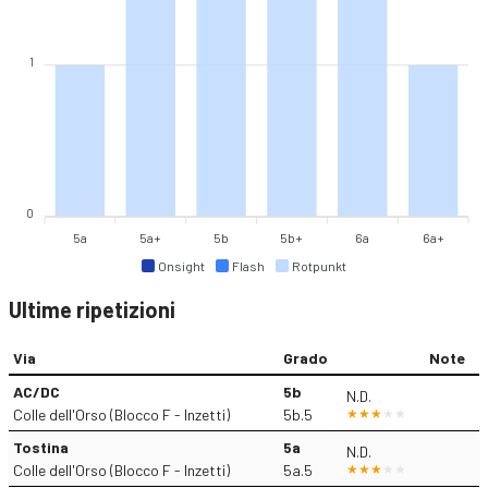
1
0
5a
5a+
5b
5b+
6a
6a+
Onsight
Flash
Rotpunkt
Ultime ripetizioni
Via
Grado
Note
AC/DC
5b
N.D.
Colle dell'Orso (Blocco F - Inzetti)
5b.5
Tostina
5a
N.D.
Colle dell'Orso (Blocco F - Inzetti)
5a.5