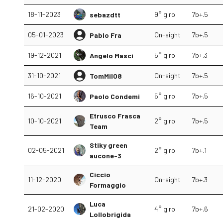
18-11-2023
9° giro
7b+.5
sebazdtt
05-01-2023
On-sight
7b+.5
Pablo Fra
19-12-2021
5° giro
7b+.3
Angelo Masci
31-10-2021
On-sight
7b+.5
TomMil08
16-10-2021
5° giro
7b+.5
Paolo Condemi
Etrusco Frasca
10-10-2021
2° giro
7b+.5
Team
Stiky green
02-05-2021
2° giro
7b+.1
aucone-3
Ciccio
11-12-2020
On-sight
7b+.3
Formaggio
Luca
21-02-2020
4° giro
7b+.6
Lollobrigida