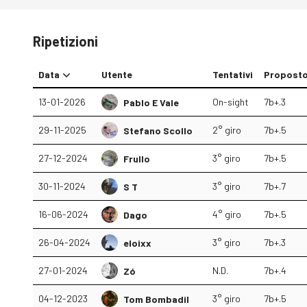
Ripetizioni
Data
Utente
Tentativi
Propost
13-01-2026
On-sight
7b+.3
Pablo E Vale
29-11-2025
2° giro
7b+.5
Stefano Scollo
27-12-2024
3° giro
7b+.5
Frullo
30-11-2024
3° giro
7b+.7
S T
16-06-2024
4° giro
7b+.5
Dago
26-04-2024
3° giro
7b+.3
eloixx
27-01-2024
N.D.
7b+.4
Zó
04-12-2023
3° giro
7b+.5
Tom Bombadil