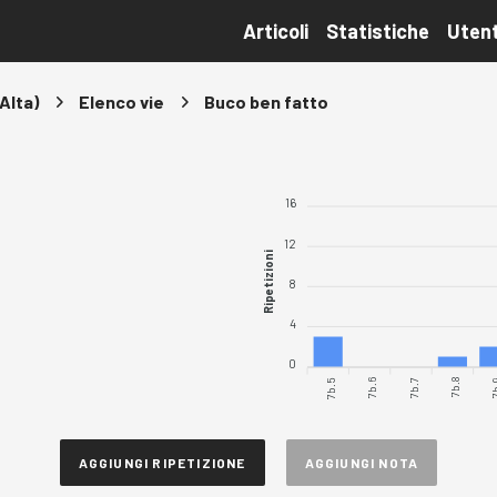
Articoli
Statistiche
Utent
 Alta)
Elenco vie
Buco ben fatto
16
12
Ripetizioni
8
4
0
7b.5
7b.6
7b.8
7b
7b.7
AGGIUNGI RIPETIZIONE
AGGIUNGI NOTA