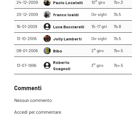
24-12-2009
10° giro
7b+.3
Paolo Locatelli
20-12-2009
On-sight
7b.5
franco loaldi
16-01-2009
15-17 giri
7b.8
Luca Bucciarelli
13-10-2006
On-sight
7b.5
Jolly Lamberti
08-01-2006
2° giro
7b+.5
Bibo
Roberto
13-07-1996
3° giro
7b+.5
Scagnoli
Commenti
Nessun commento
Accedi
per commentare