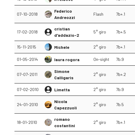
Federico
07-10-2018
Flash
7b+.1
Andreozzi
cristian
17-02-2018
5° giro
7b+.5
d'addazio-2
15-11-2015
2° giro
7b+.1
Michele
01-05-2014
On-sight
7b.9
laura rogora
Simone
07-07-2011
2° giro
7b+.2
Calligaris
07-02-2010
2° giro
7b.9
Limetta
Nicola
24-01-2010
2° giro
7b.5
Capezzuoli
romano
18-01-2010
2° giro
7b+.1
costantini