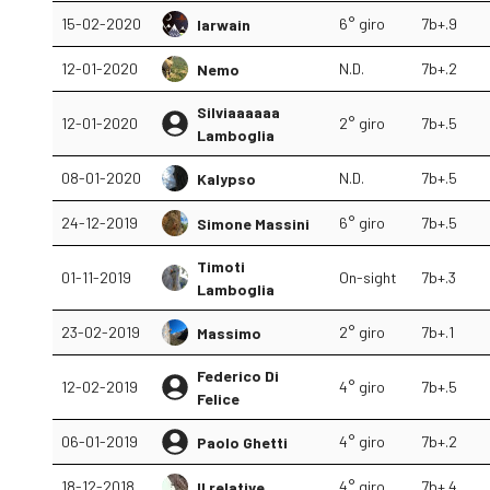
15-02-2020
6° giro
7b+.9
Iarwain
12-01-2020
N.D.
7b+.2
Nemo
Silviaaaaaa
12-01-2020
2° giro
7b+.5
Lamboglia
08-01-2020
N.D.
7b+.5
Kalypso
24-12-2019
6° giro
7b+.5
Simone Massini
Timoti
01-11-2019
On-sight
7b+.3
Lamboglia
23-02-2019
2° giro
7b+.1
Massimo
Federico Di
12-02-2019
4° giro
7b+.5
Felice
06-01-2019
4° giro
7b+.2
Paolo Ghetti
18-12-2018
4° giro
7b+.4
Il relative