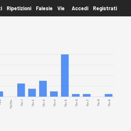
i
Ripetizioni
Falesie
Vie
Accedi
Registrati
.9
7b/7b+
7b+.1
7b+.3
7b+.4
7b+.5
7b+.6
7b+.8
7b+.9
7b+.2
7b+.7