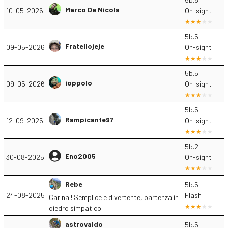
Marco De Nicola
10-05-2026
On-sight
5b.5
Fratellojeje
09-05-2026
On-sight
5b.5
ioppolo
09-05-2026
On-sight
5b.5
Rampicante97
12-09-2025
On-sight
5b.2
Eno2005
30-08-2025
On-sight
Rebe
5b.5
24-08-2025
Flash
Carina!! Semplice e divertente, partenza in
diedro simpatico
astrovaldo
5b.5