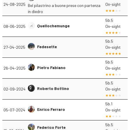
24-08-2025
On-sight
Bel pilastrino a buone prese con partenza
in diedro
5b.5
Quellochemunge
08-06-2025
On-sight
5b.5
Fedesette
27-04-2025
On-sight
5b.5
Pietro Fabiano
26-04-2025
On-sight
5b.5
Roberto Bottino
02-09-2024
On-sight
5b.1
Enrico Ferraro
05-07-2024
On-sight
5b.5
Federico Forte