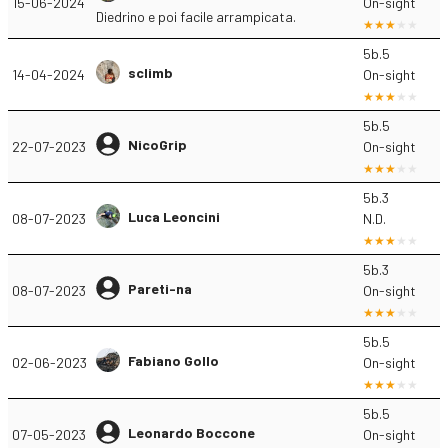
15-06-2024
On-sight
Diedrino e poi facile arrampicata.
5b.5
sclimb
14-04-2024
On-sight
5b.5
NicoGrip
22-07-2023
On-sight
5b.3
Luca Leoncini
08-07-2023
N.D.
5b.3
Pareti-na
08-07-2023
On-sight
5b.5
Fabiano Gollo
02-06-2023
On-sight
5b.5
Leonardo Boccone
07-05-2023
On-sight