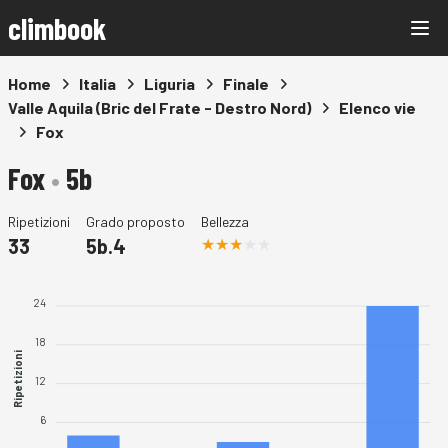
climbook
Home
Italia
Liguria
Finale
Valle Aquila (Bric del Frate - Destro Nord)
Elenco vie
Fox
Fox
•
5b
Ripetizioni
Grado proposto
Bellezza
33
5b.4
24
18
Ripetizioni
12
6