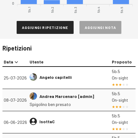
0
5b.1
5b.2
5b.4
5b.5
5b.3
AGGIUNGI RIPETIZIONE
AGGIUNGI NOTA
Ripetizioni
Data
Utente
Proposto
5b.5
Angelo capitelli
25-07-2026
On-sight
5b.5
Andrea Marcenaro [admin]
08-07-2026
On-sight
Spigolino ben presato
5b.5
IsottaC
06-06-2026
On-sight
5b.5