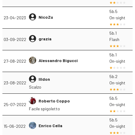
5b.5
NicoZu
23-04-2023
On-sight
5b.1
grazia
03-09-2022
Flash
5b.1
Alessandro Bigucci
27-08-2022
On-sight
5b.2
Illdon
23-08-2022
On-sight
Scalzo
5b.5
Roberto Coppo
25-07-2022
On-sight
Facile spigoletto
5b.5
Enrico Cella
15-06-2022
On-sight