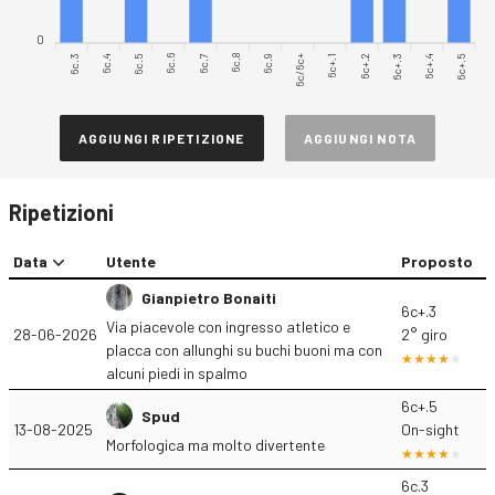
0
6c.3
6c.4
6c.5
6c.6
6c.7
6c.8
6c/6c+
6c+.1
6c+.2
6c+.3
6c+.4
6c+.5
6c.9
AGGIUNGI RIPETIZIONE
AGGIUNGI NOTA
Ripetizioni
Data
Utente
Proposto
Gianpietro Bonaiti
6c+.3
Via piacevole con ingresso atletico e
28-06-2026
2° giro
placca con allunghi su buchi buoni ma con
alcuni piedi in spalmo
6c+.5
Spud
13-08-2025
On-sight
Morfologica ma molto divertente
6c.3