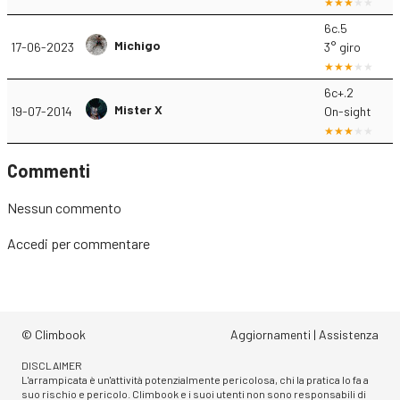
6c.5
Michigo
17-06-2023
3° giro
6c+.2
Mister X
19-07-2014
On-sight
Commenti
Nessun commento
Accedi
per commentare
© Climbook
Aggiornamenti
|
Assistenza
DISCLAIMER
L'arrampicata è un'attività potenzialmente pericolosa, chi la pratica lo fa a
suo rischio e pericolo. Climbook e i suoi utenti non sono responsabili di