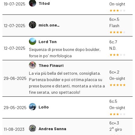
Titod
19-07-2025
On-sight
6c+.5
mich.one_
12-07-2025
Flash
Lord Ton
6c.7
12-07-2025
N.D.
Sequenza di prese buone dopo boulder,
forse in po' morfologica
Theo Finauri
6c+.2
La via più bella del settore, consigliata.
29-06-2025
On-sight
Partenza boulder e poi ottima placca su
prese buone e distanti, montata a vista a
fine serata, uno spettacolo!
6c.5
Lollo
29-05-2025
On-sight
6c+.3
Andrea Sanna
11-08-2023
2° giro