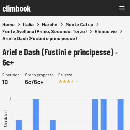
climbook
Home
Italia
Marche
Monte Catria
Fonte Avellana (Primo, Secondo, Terzo)
Elenco vie
Ariel e Dash (Fustini e principesse)
Ariel e Dash (Fustini e principesse)
•
6c+
Ripetizioni
Grado proposto
Bellezza
10
6c/6c+
2
Ripetizioni
1