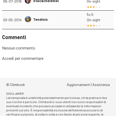
Stacàchelèmei
06-07-2016
On-sight
5c.5
Tendinix
03-05-2014
On-sight
Commenti
Nessun commento
Accedi
per commentare
© Climbook
Aggiornamenti
|
Assistenza
DISCLAIMER
L'arrampicata è un'attività potenzialmente pericolosa, chi la pratica lo fa a
suo rischio e pericolo. Climbook e i suoi utenti non sono responsabili di
eventuali incidenti che possano accadere utilizzando le informazioni
presenti sul sito. È responsabilità esclusiva dell'utente assicurarsi di
verificare sul posto, di volta in volta e con l'aiuto di persone esperte, le