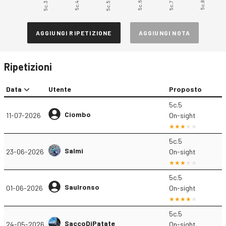
5c.3
5c.5
5c.6
5c.8
5c.4
5c.7
AGGIUNGI RIPETIZIONE
AGGIUNGI NOTA
Ripetizioni
Data
Utente
Proposto
5c.5
Ciombo
11-07-2026
On-sight
5c.5
Salmi
23-06-2026
On-sight
5c.5
Saulronso
01-06-2026
On-sight
5c.5
SaccoDiPatate
24-05-2026
On-sight