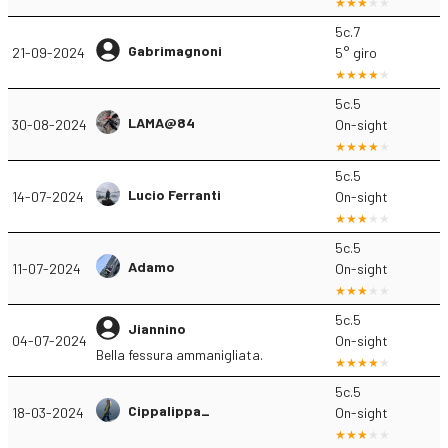
5c.7
Gabrimagnoni
21-09-2024
5° giro
5c.5
LAMA@84
30-08-2024
On-sight
5c.5
Lucio Ferranti
14-07-2024
On-sight
5c.5
Adamo
11-07-2024
On-sight
5c.5
Jiannino
04-07-2024
On-sight
Bella fessura ammanigliata.
5c.5
Cippalippa_
18-03-2024
On-sight