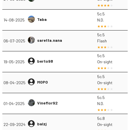
5c.5
Taba
14-08-2025
N.D.
5c.5
saretta.nana
06-07-2025
Flash
5c.5
berto98
19-05-2025
On-sight
5c.5
MOPO
08-04-2025
On-sight
5c.5
Vineflor92
01-04-2025
N.D.
5c.8
balzj
22-09-2024
On-sight