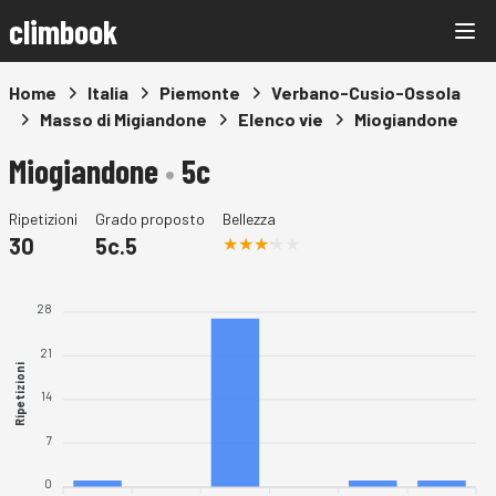
climbook
Home
Italia
Piemonte
Verbano-Cusio-Ossola
Masso di Migiandone
Elenco vie
Miogiandone
Miogiandone
•
5c
Ripetizioni
Grado proposto
Bellezza
30
5c.5
28
21
Ripetizioni
14
7
0