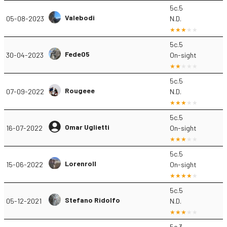
5c.5
Valebodi
05-08-2023
N.D.
5c.5
Fede05
30-04-2023
On-sight
5c.5
Rougeee
07-09-2022
N.D.
5c.5
Omar Uglietti
16-07-2022
On-sight
5c.5
Lorenroll
15-06-2022
On-sight
5c.5
Stefano Ridolfo
05-12-2021
N.D.
5c.3