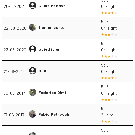
Giulia Padova
25-07-2021
On-sight
5c.5
tienimi corto
22-09-2020
On-sight
5c.5
ocied itter
23-05-2020
On-sight
5c.5
Ciui
21-06-2018
On-sight
5c.5
Federico Olmi
30-06-2017
On-sight
5c.5
Fabio Petrocchi
17-06-2017
2° giro
5c.5