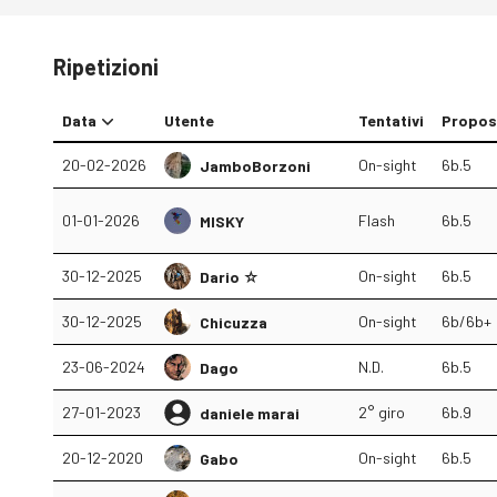
Ripetizioni
Data
Utente
Tentativi
Propos
20-02-2026
On-sight
6b.5
JamboBorzoni
01-01-2026
Flash
6b.5
MISKY
30-12-2025
On-sight
6b.5
Dario ☆
30-12-2025
On-sight
6b/6b+
Chicuzza
23-06-2024
N.D.
6b.5
Dago
27-01-2023
2° giro
6b.9
daniele marai
20-12-2020
On-sight
6b.5
Gabo