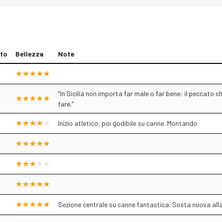
to
Bellezza
Note
“In Sicilia non importa far male o far bene: il peccato 
fare.”
Inizio atletico, poi godibile su canne. Montando
Sezione centrale su canne fantastica. Sosta nuova all