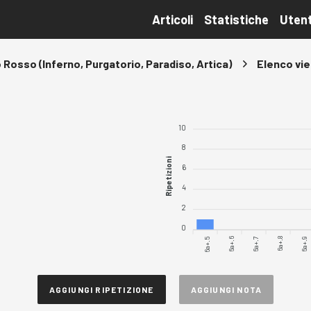
Articoli
Statistiche
Utent
Rosso (Inferno, Purgatorio, Paradiso, Artica)
Elenco vie
10
8
Ripetizioni
6
4
2
0
6a+.5
6a+.6
6a+.7
6a+.8
6a+.9
AGGIUNGI RIPETIZIONE
AGGIUNGI NOTA