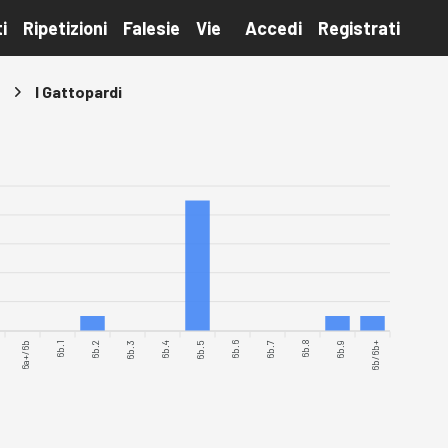
i
Ripetizioni
Falesie
Vie
Accedi
Registrati
I Gattopardi
6a+/6b
6b.1
6b.2
6b.3
6b.4
6b.5
6b.6
6b.7
6b.8
6b.9
6b/6b+