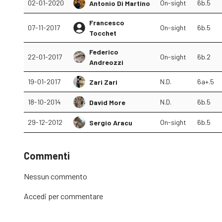
02-01-2020
On-sight
6b.5
Antonio Di Martino
Francesco
07-11-2017
On-sight
6b.5
Tocchet
Federico
22-01-2017
On-sight
6b.2
Andreozzi
19-01-2017
N.D.
6a+.5
Zari Zari
18-10-2014
N.D.
6b.5
David More
29-12-2012
On-sight
6b.5
Sergio Aracu
Commenti
Nessun commento
Accedi
per commentare