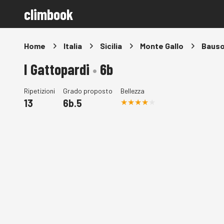
climbook
Home
Italia
Sicilia
Monte Gallo
Bauso 
I Gattopardi
•
6b
Ripetizioni
Grado proposto
Bellezza
13
6b.5