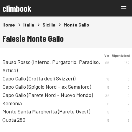
climbook
Home
Italia
Sicilia
Monte Gallo
Falesie Monte Gallo
Vie
Ripetizioni
Bauso Rosso (Inferno, Purgatorio, Paradiso,
95
152
Artica)
Capo Gallo (Grotta degli Svizzeri)
16
3
Capo Gallo (Spigolo Nord - ex Semaforo)
5
0
Capo Gallo (Parete Nord - Nuovo Mondo)
32
0
Kemonia
11
2
Monte Santa Margherita (Parete Ovest)
5
1
Quota 280
5
5