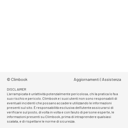
© Climbook
Aggiornamenti
|
Assistenza
DISCLAIMER
L'arrampicata è un'attività potenzialmente pericolosa, chi la pratica lo fa a
suo rischio e pericolo. Climbook e i suoi utenti non sono responsabili di
eventuali incidenti che possano accadere utilizzando le informazioni
presenti sul sito. È responsabilità esclusiva dell'utente assicurarsi di
verificare sul posto, di volta in volta e con l'aiuto di persone esperte, le
informazioni presenti su Climbook, prima di intraprendere qualsiasi
scalata, e di rispettare le norme di sicurezza.