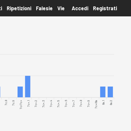
i
Ripetizioni
Falesie
Vie
Accedi
Registrati
7c.8
7c.9
7c/7c+
7c+.1
7c+.2
7c+.3
7c+.4
7c+.5
7c+.6
7c+.8
7c+.9
7c+/8a
8a.1
8a.2
7c+.7