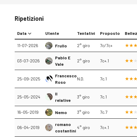
Ripetizioni
Data
Utente
Tentativi
Proposto
Belle
11-07-2026
2° giro
7c/7c+
Frullo
Pablo E
03-07-2026
2° giro
7c+.1
Vale
Francesco
25-09-2025
N.D.
7c.1
Roso
Il
25-05-2024
3° giro
7c.1
relative
16-05-2019
3° giro
7c.7
Nemo
romano
06-04-2019
4° giro
7c+.1
costantini