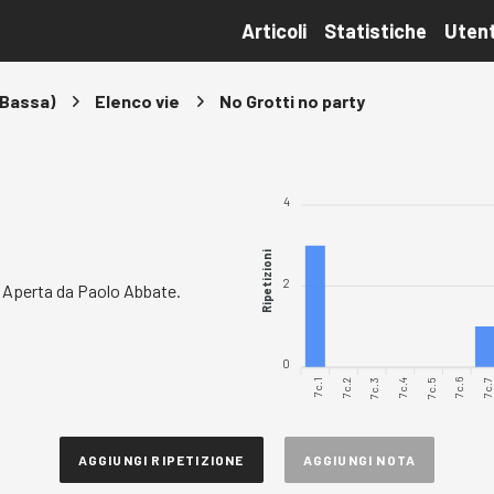
Articoli
Statistiche
Utent
 Bassa)
Elenco vie
No Grotti no party
4
Ripetizioni
2
. Aperta da Paolo Abbate.
0
7c.1
7c.2
7c.3
7c.4
7c.5
7c.7
7c.6
AGGIUNGI RIPETIZIONE
AGGIUNGI NOTA