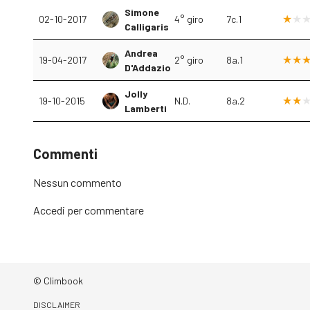
Simone
02-10-2017
4° giro
7c.1
Calligaris
Andrea
19-04-2017
2° giro
8a.1
D'Addazio
Jolly
19-10-2015
N.D.
8a.2
Lamberti
Commenti
Nessun commento
Accedi
per commentare
© Climbook
DISCLAIMER