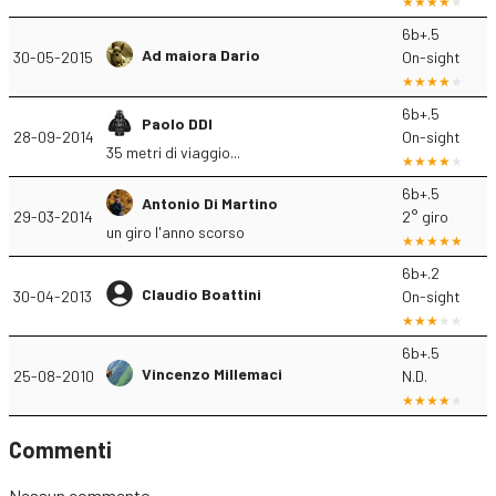
6b+.5
Ad maiora Dario
30-05-2015
On-sight
6b+.5
Paolo DDI
28-09-2014
On-sight
35 metri di viaggio...
6b+.5
Antonio Di Martino
29-03-2014
2° giro
un giro l'anno scorso
6b+.2
Claudio Boattini
30-04-2013
On-sight
6b+.5
Vincenzo Millemaci
25-08-2010
N.D.
Commenti
Nessun commento