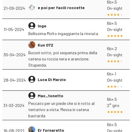
6b+.5
e poi per facili roccette
21-09-2024
On-sight
6b+.5
Inge
11-05-2024
On-sight
Bellissima Molto ingaggiante la rinviata
Kun 072
6b+.2
Buconi sotto, poi sequenza prima della
30-04-2024
On-sight
catena su roccia nera e arancione.
Stupenda.
6b+.1
Luca Di Marzio
28-04-2024
On-sight
Max_tonetto
6b+.5
Peccato per un piede che si è rotto al
31-03-2024
2° giro
tentativo a vista. Messa in catena
bastarda
6b+.5
Er fornaretto
16-08-2021
On-sight