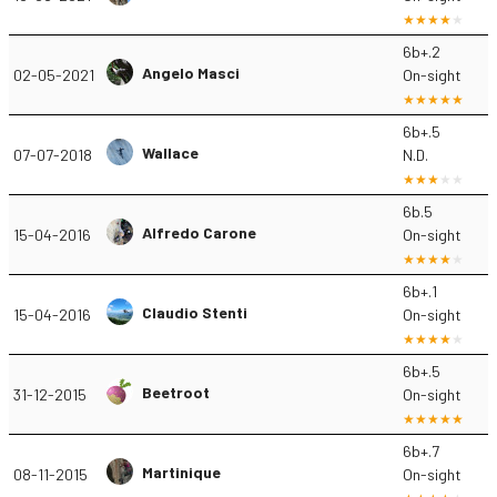
6b+.2
Angelo Masci
02-05-2021
On-sight
6b+.5
Wallace
07-07-2018
N.D.
6b.5
Alfredo Carone
15-04-2016
On-sight
6b+.1
Claudio Stenti
15-04-2016
On-sight
6b+.5
Beetroot
31-12-2015
On-sight
6b+.7
Martinique
08-11-2015
On-sight