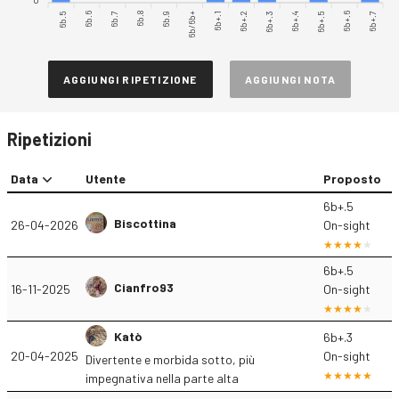
6b.5
6b.6
6b.7
6b.8
6b.9
6b/6b+
6b+.2
6b+.3
6b+.4
6b+.5
6b+.6
6b+.7
6b+.1
AGGIUNGI RIPETIZIONE
AGGIUNGI NOTA
Ripetizioni
Data
Utente
Proposto
6b+.5
Biscottina
26-04-2026
On-sight
6b+.5
Cianfro93
16-11-2025
On-sight
Katò
6b+.3
20-04-2025
On-sight
Divertente e morbida sotto, più
impegnativa nella parte alta