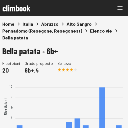
climbook
Home
Italia
Abruzzo
Alto Sangro
Pennadomo (Resegone, Resegonest)
Elenco vie
Bella patata
Bella patata
•
6b+
Ripetizioni
Grado proposto
Bellezza
20
6b+.4
12
9
Ripetizioni
6
3
0