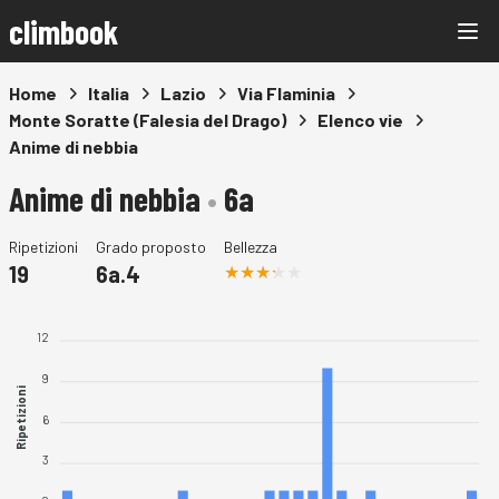
climbook
Home
Italia
Lazio
Via Flaminia
Monte Soratte (Falesia del Drago)
Elenco vie
Anime di nebbia
Anime di nebbia
•
6a
Ripetizioni
Grado proposto
Bellezza
19
6a.4
12
9
Ripetizioni
6
3