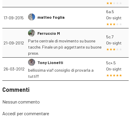
6a.5
matteo foglia
17-09-2015
On-sight
Ferruccio M
5c.7
Parte centrale di movimento su buone
21-09-2012
On-sight
tacche. Finale un pò aggettante su buone
prese.
Tony Lionetti
5c+.5
26-03-2012
On-sight
bellissima via!! consiglio di provarla a
tutti!!!
Commenti
Nessun commento
Accedi
per commentare