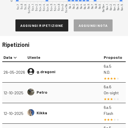
0
5c.7
5c.8
5c.9
5c/5c+
5c+.1
5c+.2
5c+.3
5c+.4
5c+.5
5c+.6
5c+.7
5c+.8
5c+.9
5c+/6a
6a.2
6a.3
6a.4
6a.5
6a.6
6a.7
6a.8
6a.9
6a/6a+
6a+.1
6a+.2
6a+.3
6a+.4
6a+.5
6a.1
AGGIUNGI RIPETIZIONE
AGGIUNGI NOTA
Ripetizioni
Data
Utente
Proposto
6a.5
g.dragoni
26-05-2026
N.D.
6a.6
Petro
12-10-2025
On-sight
6a.5
Kikka
12-10-2025
Flash
6a.5