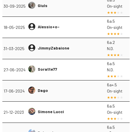
Giuls
30-09-2025
On-sight
6a.5
Alessio+o-
18-05-2025
On-sight
6a.2
JimmyZabaione
31-03-2025
N.D.
6a.5
Soratte77
27-06-2024
N.D.
6a+.5
Dago
17-06-2024
On-sight
6a.5
Simone Lucci
21-12-2023
On-sight
6a.5