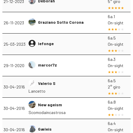
Deborah
21-12-2023
5° giro
6a.1
Graziano Sotto Corona
26-11-2023
On-sight
6a.5
lefonge
25-03-2023
On-sight
6a.3
marcor7z
29-11-2020
On-sight
6a.5
Valerio S
30-04-2016
2° giro
Lancetto
6a.8
New ageism
30-04-2016
On-sight
Scomodaincastrosa
6a.4
Gæleis
30-04-2016
On-sight