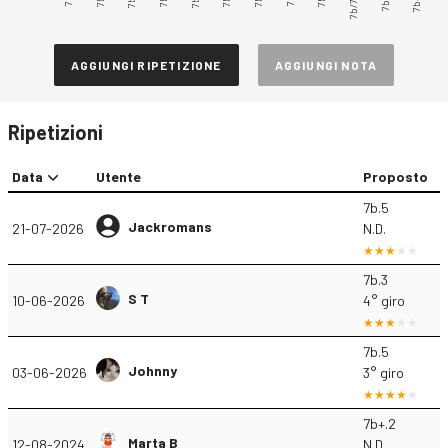
7b/7b+
AGGIUNGI RIPETIZIONE
AGGIUNGI NOTA
Ripetizioni
Data
Utente
Proposto
7b.5
Jackromans
21-07-2026
N.D.
7b.3
S T
10-06-2026
4° giro
7b.5
Johnny
03-06-2026
3° giro
7b+.2
Marta B
12-08-2024
N.D.