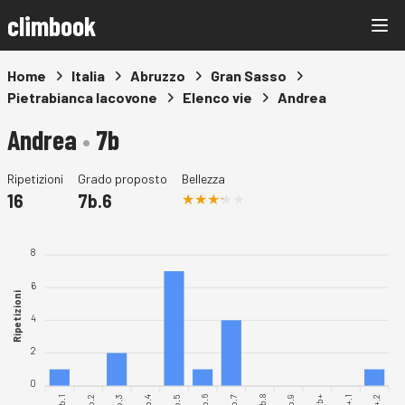
climbook
Home
Italia
Abruzzo
Gran Sasso
Pietrabianca Iacovone
Elenco vie
Andrea
Andrea
•
7b
Ripetizioni
Grado proposto
Bellezza
16
7b.6
8
6
Ripetizioni
4
2
0
7b.1
7b.3
7b.4
7b.6
7b.7
7b.9
7b+.2
7b.2
7b.5
7b.8
7b+.1