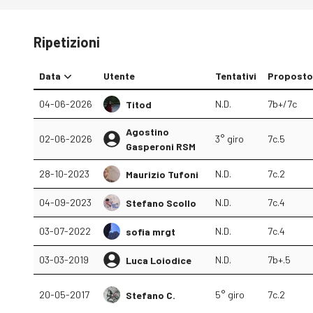
Ripetizioni
Data
Utente
Tentativi
Proposto
04-06-2026
N.D.
7b+/7c
Titod
Agostino
02-06-2026
3° giro
7c.5
Gasperoni RSM
28-10-2023
N.D.
7c.2
Maurizio Tufoni
04-09-2023
N.D.
7c.4
Stefano Scollo
03-07-2022
N.D.
7c.4
sofia mrgt
03-03-2019
N.D.
7b+.5
Luca Loiodice
20-05-2017
5° giro
7c.2
Stefano C.