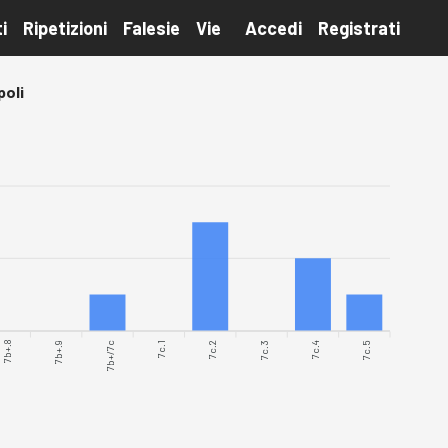
i
Ripetizioni
Falesie
Vie
Accedi
Registrati
oli
7b+.8
7b+.9
7c.1
7c.2
7c.3
7c.4
7c.5
7b+/7c