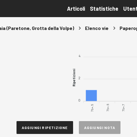
Articoli
Statistiche
Utent
ia (Paretone, Grotta della Volpe)
Elenco vie
Paperop
4
Ripetizioni
2
0
7b+.5
7b+.6
7b+.7
AGGIUNGI RIPETIZIONE
AGGIUNGI NOTA