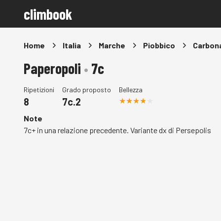
climbook
Home
Italia
Marche
Piobbico
Carbona
Paperopoli
•
7c
Ripetizioni
Grado proposto
Bellezza
8
7c.2
Note
7c+ in una relazione precedente. Variante dx di Persepolis