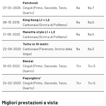
Patchouli
07-04-2026
Cingoli (Primo, Secondo, Terzo,
8a
8a.7
Quarto)
King Kong L1 + L2
08-10-2019
8a
8a.5
Carbonaia (Grotta di Polifemo)
Manetta style L1 + L2
21-06-2020
8a
8a.5
Carbonaia (Grotta di Polifemo)
Tutto in 10 metri
22-09-2020
Carbonaia (Paretone, Grotta della
8a
8a.3
Volpe)
Banzai
19-03-2022
Cingoli (Primo, Secondo, Terzo,
7c+
7c+.5
Quarto)
Pepsighiro'
24-02-2020
Cingoli (Primo, Secondo, Terzo,
7c+
7c+.5
Quarto)
Migliori prestazioni a vista