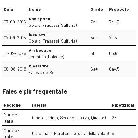
Data
Nome
Grado
Proposto
Sax appeal
07-09-2015
7a+
7a+.5
Gola di Frasassi (Sulfuria)
Icecrown
07-09-2015
6c+
7a.5
Gola di Frasassi (Sulfuria)
Arabesque
16-02-2025
6b
6b.5
Ferentillo (Balcone)
Clessidre
06-08-2018
6a+
6a+.5
Falesia del Re
Falesie più frequentate
Regione
Falesia
Ripetizioni
Marche -
Cingoli (Primo, Secondo, Terzo, Quarto)
25
Italia
Marche -
Carbonaia (Paretone, Grotta della Volpe)
9
Italia