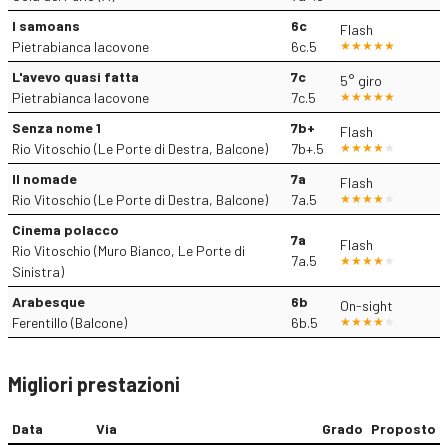
I samoans
6c
Flash
Pietrabianca Iacovone
6c.5
L'avevo quasi fatta
7c
5° giro
Pietrabianca Iacovone
7c.5
Senza nome 1
7b+
Flash
Rio Vitoschio (Le Porte di Destra, Balcone)
7b+.5
Il nomade
7a
Flash
Rio Vitoschio (Le Porte di Destra, Balcone)
7a.5
Cinema polacco
7a
Flash
Rio Vitoschio (Muro Bianco, Le Porte di
7a.5
Sinistra)
Arabesque
6b
On-sight
Ferentillo (Balcone)
6b.5
Migliori prestazioni
Data
Via
Grado
Proposto