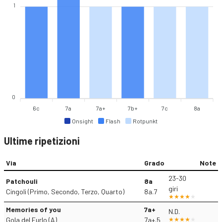
1
0
6c
7a
7a+
7b+
7c
8a
Onsight
Flash
Rotpunkt
Ultime ripetizioni
Via
Grado
Note
23-30
Patchouli
8a
giri
Cingoli (Primo, Secondo, Terzo, Quarto)
8a.7
Memories of you
7a+
N.D.
Gola del Furlo (A)
7a+.5