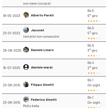
non viene toccata)
6b.5
Alberto Pareti
18-05-2023
6° giro
6b.5
Jacovet
23-01-2022
5° giro
tentativi non consecutivi
6b.5
Daniele Linaro
26-08-2020
3° giro
6b.4
daniele marai
16-07-2020
2° giro
6b.1
Filippo Ginetti
23-08-2015
On-sight
6b.1
Federico Ginetti
23-08-2015
On-sight
Molto bella