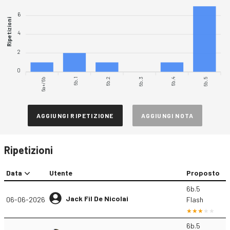
6
Ripetizioni
4
2
0
6a+/6b
6b.2
6b.3
6b.5
6b.1
6b.4
AGGIUNGI RIPETIZIONE
AGGIUNGI NOTA
Ripetizioni
Data
Utente
Proposto
6b.5
Jack Fil De Nicolai
06-06-2026
Flash
6b.5