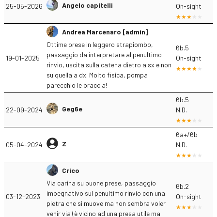
Angelo capitelli
25-05-2026
On-sight
Andrea Marcenaro [admin]
Ottime prese in leggero strapiombo,
6b.5
passaggio da interpretare al penultimo
19-01-2025
On-sight
rinvio, uscita sulla catena dietro a sx e non
su quella a dx. Molto fisica, pompa
parecchio le braccia!
6b.5
Geg6e
22-09-2024
N.D.
6a+/6b
Z
05-04-2024
N.D.
Crico
Via carina su buone prese, passaggio
6b.2
impegnativo sul penultimo rinvio con una
03-12-2023
On-sight
pietra che si muove ma non sembra voler
venir via (è vicino ad una presa utile ma