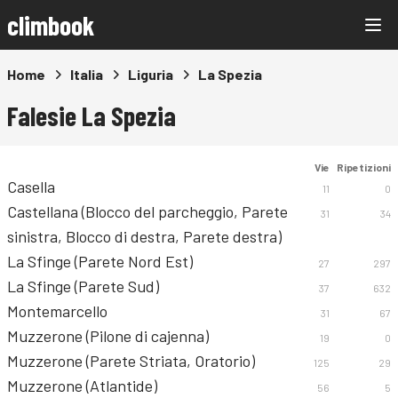
climbook
Home
Italia
Liguria
La Spezia
Falesie La Spezia
Vie
Ripetizioni
Casella
11
0
Castellana (Blocco del parcheggio, Parete
31
34
sinistra, Blocco di destra, Parete destra)
La Sfinge (Parete Nord Est)
27
297
La Sfinge (Parete Sud)
37
632
Montemarcello
31
67
Muzzerone (Pilone di cajenna)
19
0
Muzzerone (Parete Striata, Oratorio)
125
29
Muzzerone (Atlantide)
56
5