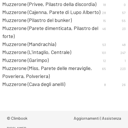
Muzzerone (Privee, Pilastro della discordia)
18
0
Muzzerone (Cajenna, Parete di Lupo Alberto)
28
57
Muzzerone (Pilastro del bunker)
15
55
Muzzerone (Parete dimenticata, Pilastro del
46
23
forte)
Muzzerone (Mandrachia)
53
48
Muzzerone (L'intaglio, Centrale)
101
247
Muzzerone (Garimpo)
12
1
Muzzerone (Miss, Parete delle meraviglie,
65
223
Poveriera, Polveriera)
Muzzerone (Cava degli anelli)
8
26
© Climbook
Aggiornamenti
|
Assistenza