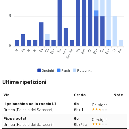
5
0
3c
4a
4b
4c
5b
5b+
5c
5c+
5c+/6a
6a
6a+
6b
6c
6c+
7a
7a+
5a
6b+
Onsight
Flash
Rotpunkt
Ultime ripetizioni
Via
Grado
Note
Il palanchino nella roccia L1
6b+
On-sight
Ormea (Falesia dei Saraceni)
6b+.1
Pippa pota!
6c
On-sight
Ormea (Falesia dei Saraceni)
6b+/6c