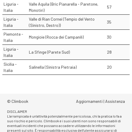
Liguria -
Valle Aquila (Bric Pianarella - Paretone,
57
Italia
Monotiri)
Liguria -
Valle di Rian Cornei (Tempio del Vento
35
Italia
(Sinistro, Destro))
Piemonte -
Mongioie (Rocca dei Campanili)
30
Italia
Liguria -
La Sfinge (Parete Sud)
28
Italia
Sicilia -
Salinella (Sinistra Pietraia)
20
Italia
© Climbook
Aggiornamenti
|
Assistenza
DISCLAIMER
L'arrampicata è un'attività potenzialmente pericolosa, chi la pratica lo fa a
suo rischio e pericolo. Climbook e i suoi utenti non sono responsabili di
eventuali incidenti che possano accadere utilizzando le informazioni
presenti sul sito. È responsabilità esclusiva dell'utente assicurarsi di