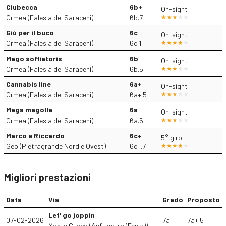
Ciubecca
6b+
On-sight
Ormea (Falesia dei Saraceni)
6b.7
Giù per il buco
6c
On-sight
Ormea (Falesia dei Saraceni)
6c.1
Mago soffiatoris
6b
On-sight
Ormea (Falesia dei Saraceni)
6b.5
Cannabis line
6a+
On-sight
Ormea (Falesia dei Saraceni)
6a+.5
Maga magolla
6a
On-sight
Ormea (Falesia dei Saraceni)
6a.5
Marco e Riccardo
6c+
5° giro
Geo (Pietragrande Nord e Ovest)
6c+.7
Migliori prestazioni
Data
Via
Grado
Proposto
Let' go joppin
07-02-2026
7a+
7a+.5
Monte Cucco (Anfiteatro (Fenia))