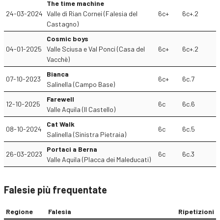
The time machine
24-03-2024
Valle di Rian Cornei (Falesia del
6c+
6c+.2
Castagno)
Cosmic boys
04-01-2025
Valle Sciusa e Val Ponci (Casa del
6c+
6c+.2
Vacchè)
Bianca
07-10-2023
6c+
6c.7
Salinella (Campo Base)
Farewell
12-10-2025
6c
6c.6
Valle Aquila (Il Castello)
Cat Walk
08-10-2024
6c
6c.5
Salinella (Sinistra Pietraia)
Portaci a Berna
26-03-2023
6c
6c.3
Valle Aquila (Placca dei Maleducati)
Falesie più frequentate
Regione
Falesia
Ripetizioni