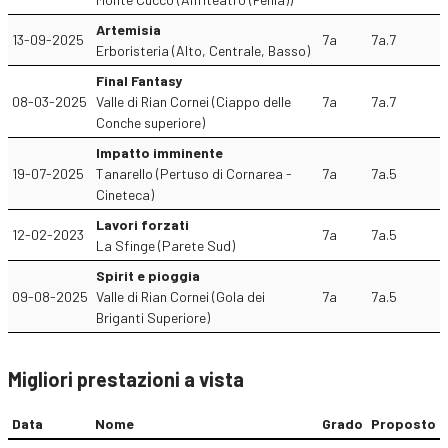
Artemisia
13-09-2025
7a
7a.7
Erboristeria (Alto, Centrale, Basso)
Final Fantasy
08-03-2025
Valle di Rian Cornei (Ciappo delle
7a
7a.7
Conche superiore)
Impatto imminente
19-07-2025
Tanarello (Pertuso di Cornarea -
7a
7a.5
Cineteca)
Lavori forzati
12-02-2023
7a
7a.5
La Sfinge (Parete Sud)
Spirit e pioggia
09-08-2025
Valle di Rian Cornei (Gola dei
7a
7a.5
Briganti Superiore)
Migliori prestazioni a vista
Data
Nome
Grado
Proposto