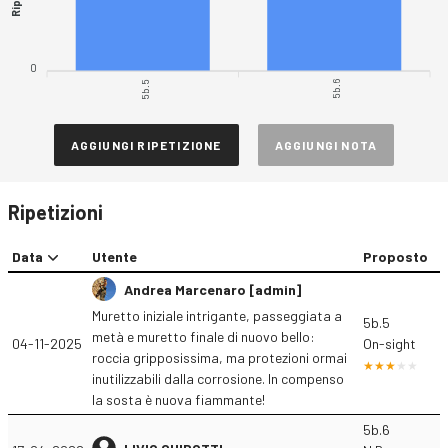
0
5b.5
5b.6
AGGIUNGI RIPETIZIONE
AGGIUNGI NOTA
Ripetizioni
Data
Utente
Proposto
Andrea Marcenaro [admin]
Muretto iniziale intrigante, passeggiata a
5b.5
metà e muretto finale di nuovo bello:
04-11-2025
On-sight
roccia gripposissima, ma protezioni ormai
inutilizzabili dalla corrosione. In compenso
la sosta è nuova fiammante!
5b.6