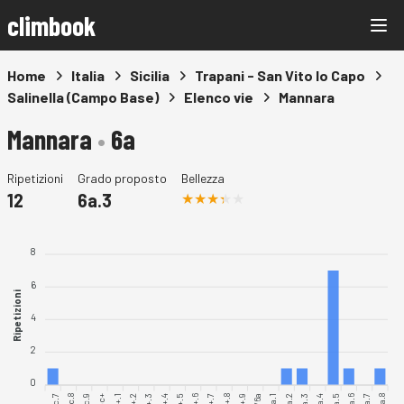
climbook
Home
Italia
Sicilia
Trapani - San Vito lo Capo
Salinella (Campo Base)
Elenco vie
Mannara
Mannara
•
6a
Ripetizioni
Grado proposto
Bellezza
12
6a.3
8
6
Ripetizioni
4
2
0
5c.7
5c.8
5c.9
5c+.1
5c+.8
6a.1
6a.2
6a.4
6a.5
6a.6
6a.7
6a.8
6a.3