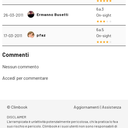
6a.3
Ermanno Busetti
26-03-2011
On-sight
6a.5
pfaz
17-03-2011
On-sight
Commenti
Nessun commento
Accedi
per commentare
© Climbook
Aggiornamenti
|
Assistenza
DISCLAIMER
L'arrampicata è un'attività potenzialmente pericolosa, chi la pratica lo fa a
suo rischio e pericolo. Climbook e i suoi utenti non sono responsabili di