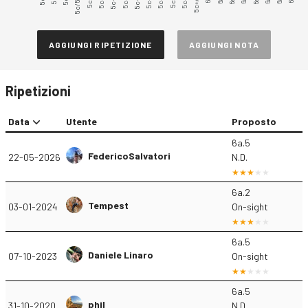
5c/5c+
5c+.3
5c+.4
5c+.5
5c+.6
5c+.7
5c+.9
5c+/6a
5c+.2
AGGIUNGI RIPETIZIONE
AGGIUNGI NOTA
Ripetizioni
Data
Utente
Proposto
6a.5
FedericoSalvatori
22-05-2026
N.D.
6a.2
Tempest
03-01-2024
On-sight
6a.5
Daniele Linaro
07-10-2023
On-sight
6a.5
phil
31-10-2020
N.D.