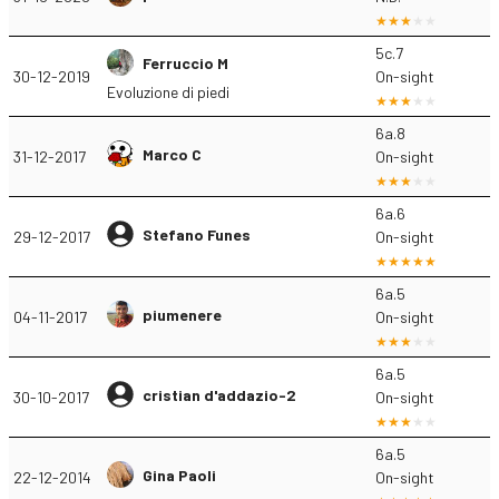
5c.7
Ferruccio M
30-12-2019
On-sight
Evoluzione di piedi
6a.8
Marco C
31-12-2017
On-sight
6a.6
Stefano Funes
29-12-2017
On-sight
6a.5
piumenere
04-11-2017
On-sight
6a.5
cristian d'addazio-2
30-10-2017
On-sight
6a.5
Gina Paoli
22-12-2014
On-sight