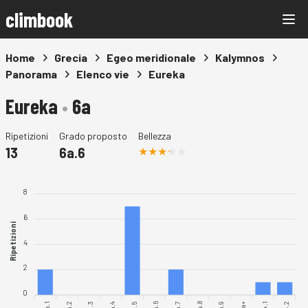
climbook
Home
Grecia
Egeo meridionale
Kalymnos
Panorama
Elenco vie
Eureka
Eureka
•
6a
Ripetizioni
Grado proposto
Bellezza
13
6a.6
8
6
Ripetizioni
4
2
0
6a.1
6a.3
6a.4
6a.6
6a.7
6a.9
6a.2
6a.5
6a.8