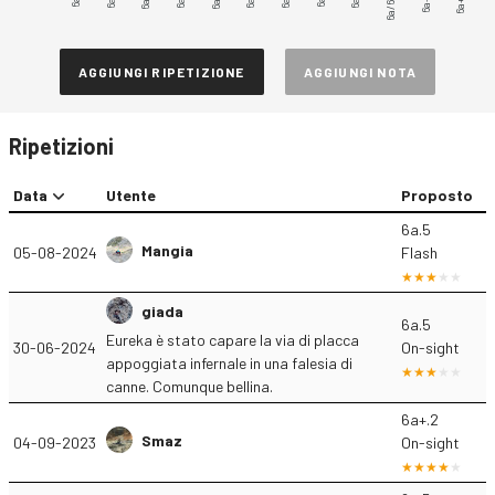
6a/6a+
6a+.2
6a+.1
AGGIUNGI RIPETIZIONE
AGGIUNGI NOTA
Ripetizioni
Data
Utente
Proposto
6a.5
Mangia
05-08-2024
Flash
giada
6a.5
Eureka è stato capare la via di placca
30-06-2024
On-sight
appoggiata infernale in una falesia di
canne. Comunque bellina.
6a+.2
Smaz
04-09-2023
On-sight