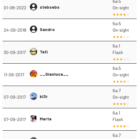
6a.5
stebsebs
01-08-2022
On-sight
6a.5
Sandro
24-09-2018
On-sight
6a.1
Tati
30-09-2017
Flash
6a.5
__Gianluca__
11-09-2017
On-sight
6a.7
kl3r
07-09-2017
On-sight
6a.1
Marta
07-09-2017
Flash
6a.7