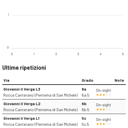
1
0
0
1
2
3
4
5
Ultime ripetizioni
Via
Grado
Note
Giovanni il Verga L3
6a
On-sight
Rocca Canterano (Pentema di San Michele)
6a.5
Giovanni il Verga L2
6b
On-sight
Rocca Canterano (Pentema di San Michele)
6b.5
Giovanni il Verga L1
5c
On-sight
Rocca Canterano (Pentema di San Michele)
5c.5