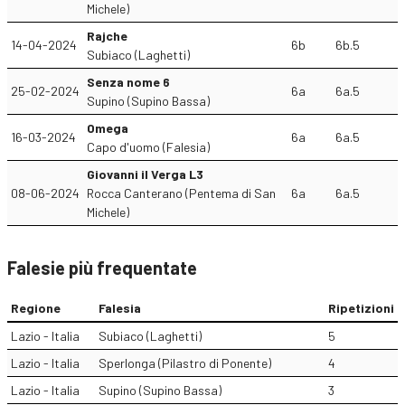
Michele)
Rajche
14-04-2024
6b
6b.5
Subiaco (Laghetti)
Senza nome 6
25-02-2024
6a
6a.5
Supino (Supino Bassa)
Omega
16-03-2024
6a
6a.5
Capo d'uomo (Falesia)
Giovanni il Verga L3
08-06-2024
Rocca Canterano (Pentema di San
6a
6a.5
Michele)
Falesie più frequentate
Regione
Falesia
Ripetizioni
Lazio - Italia
Subiaco (Laghetti)
5
Lazio - Italia
Sperlonga (Pilastro di Ponente)
4
Lazio - Italia
Supino (Supino Bassa)
3