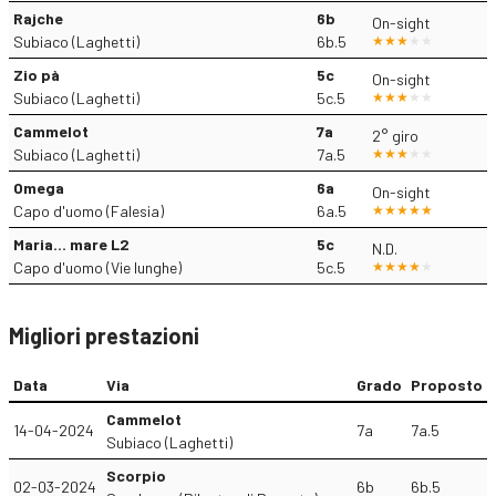
Rajche
6b
On-sight
Subiaco (Laghetti)
6b.5
Zio pà
5c
On-sight
Subiaco (Laghetti)
5c.5
Cammelot
7a
2° giro
Subiaco (Laghetti)
7a.5
Omega
6a
On-sight
Capo d'uomo (Falesia)
6a.5
Maria... mare L2
5c
N.D.
Capo d'uomo (Vie lunghe)
5c.5
Migliori prestazioni
Data
Via
Grado
Proposto
Cammelot
14-04-2024
7a
7a.5
Subiaco (Laghetti)
Scorpio
02-03-2024
6b
6b.5