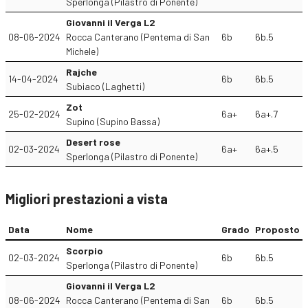
Sperlonga (Pilastro di Ponente)
Giovanni il Verga L2
08-06-2024
Rocca Canterano (Pentema di San
6b
6b.5
Michele)
Rajche
14-04-2024
6b
6b.5
Subiaco (Laghetti)
Zot
25-02-2024
6a+
6a+.7
Supino (Supino Bassa)
Desert rose
02-03-2024
6a+
6a+.5
Sperlonga (Pilastro di Ponente)
Migliori prestazioni a vista
Data
Nome
Grado
Proposto
Scorpio
02-03-2024
6b
6b.5
Sperlonga (Pilastro di Ponente)
Giovanni il Verga L2
08-06-2024
Rocca Canterano (Pentema di San
6b
6b.5