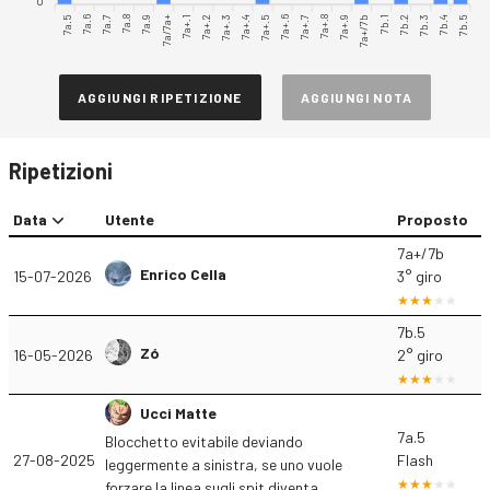
0
7a.5
7a.6
7a.7
7a.8
7a.9
7a/7a+
7a+.1
7a+.2
7a+.3
7a+.4
7a+.6
7a+.7
7a+.8
7a+.9
7a+/7b
7b.1
7b.2
7b.3
7b.4
7b.5
7a+.5
AGGIUNGI RIPETIZIONE
AGGIUNGI NOTA
Ripetizioni
Data
Utente
Proposto
7a+/7b
Enrico Cella
15-07-2026
3° giro
7b.5
Zó
16-05-2026
2° giro
Ucci Matte
7a.5
Blocchetto evitabile deviando
27-08-2025
Flash
leggermente a sinistra, se uno vuole
forzare la linea sugli spit diventa