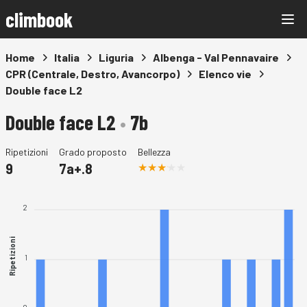
climbook
Home
Italia
Liguria
Albenga - Val Pennavaire
CPR (Centrale, Destro, Avancorpo)
Elenco vie
Double face L2
Double face L2
•
7b
Ripetizioni
Grado proposto
Bellezza
9
7a+.8
2
Ripetizioni
1