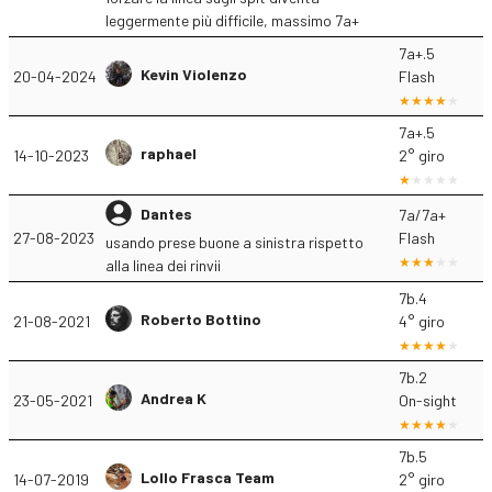
leggermente più difficile, massimo 7a+
7a+.5
Kevin Violenzo
20-04-2024
Flash
7a+.5
raphael
14-10-2023
2° giro
Dantes
7a/7a+
27-08-2023
Flash
usando prese buone a sinistra rispetto
alla linea dei rinvii
7b.4
Roberto Bottino
21-08-2021
4° giro
7b.2
Andrea K
23-05-2021
On-sight
7b.5
Lollo Frasca Team
14-07-2019
2° giro