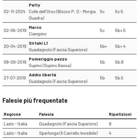
Patty
02-11-2024
Colle dell'Orso (Blocco P, Q - Morgia
5c
5c.5
Quadra)
Marco
02-06-2019
5c
5b+.5
Ciampino
Sirtaki L1
20-04-2019
5b+
5b+.4
Guadagnolo (Fascia Superiore)
Pomeriggio pazzo
08-09-2019
5b
5b.8
Supino (Supino Bassa)
Addio libertà
27-07-2019
5b
5b.5
Guadagnolo (Fascia Superiore)
Falesie più frequentate
Regione
Falesia
Ripetizioni
Lazio - Italia
Guadagnolo (Fascia Superiore)
8
Lazio - Italia
Sperlonga (Il Castello Invisibile)
4