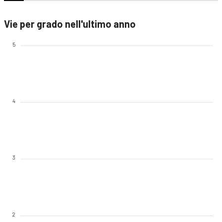
Vie per grado nell'ultimo anno
5
4
3
2