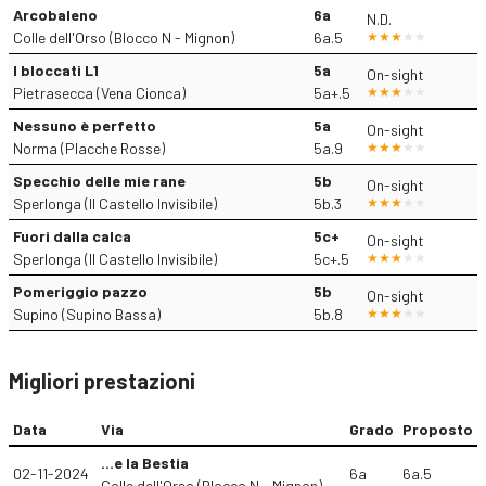
Arcobaleno
6a
N.D.
Colle dell'Orso (Blocco N - Mignon)
6a.5
I bloccati L1
5a
On-sight
Pietrasecca (Vena Cionca)
5a+.5
Nessuno è perfetto
5a
On-sight
Norma (Placche Rosse)
5a.9
Specchio delle mie rane
5b
On-sight
Sperlonga (Il Castello Invisibile)
5b.3
Fuori dalla calca
5c+
On-sight
Sperlonga (Il Castello Invisibile)
5c+.5
Pomeriggio pazzo
5b
On-sight
Supino (Supino Bassa)
5b.8
Migliori prestazioni
Data
Via
Grado
Proposto
...e la Bestia
02-11-2024
6a
6a.5
Colle dell'Orso (Blocco N - Mignon)