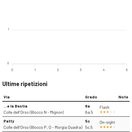
1
0
0
1
2
3
4
5
Ultime ripetizioni
Via
Grado
Note
...e la Bestia
6a
Flash
Colle dell'Orso (Blocco N - Mignon)
6a.5
Patty
5c
On-sight
Colle dell'Orso (Blocco P, Q - Morgia Quadra)
5c.5