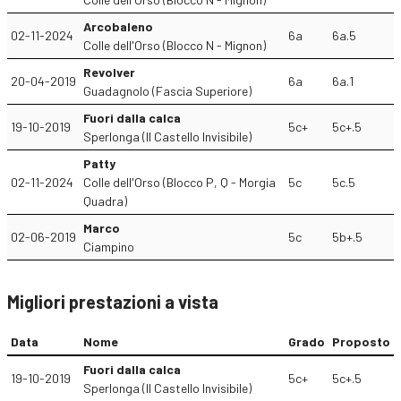
Arcobaleno
02-11-2024
6a
6a.5
Colle dell'Orso (Blocco N - Mignon)
Revolver
20-04-2019
6a
6a.1
Guadagnolo (Fascia Superiore)
Fuori dalla calca
19-10-2019
5c+
5c+.5
Sperlonga (Il Castello Invisibile)
Patty
02-11-2024
Colle dell'Orso (Blocco P, Q - Morgia
5c
5c.5
Quadra)
Marco
02-06-2019
5c
5b+.5
Ciampino
Migliori prestazioni a vista
Data
Nome
Grado
Proposto
Fuori dalla calca
19-10-2019
5c+
5c+.5
Sperlonga (Il Castello Invisibile)