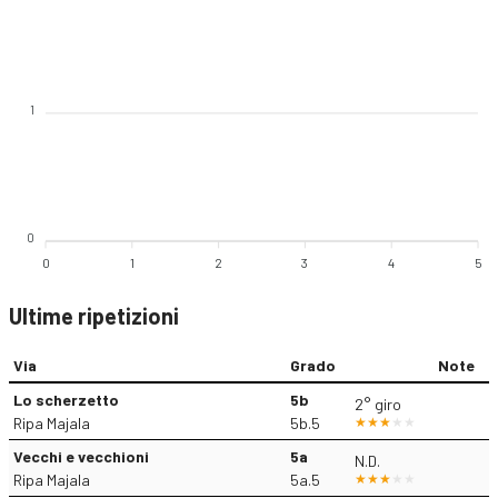
1
0
0
1
2
3
4
5
Ultime ripetizioni
Via
Grado
Note
Lo scherzetto
5b
2° giro
Ripa Majala
5b.5
Vecchi e vecchioni
5a
N.D.
Ripa Majala
5a.5