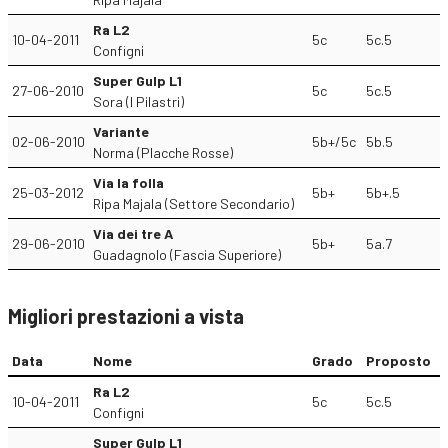
Ra L2
10-04-2011
5c
5c.5
Configni
Super Gulp L1
27-06-2010
5c
5c.5
Sora (I Pilastri)
Variante
02-06-2010
5b+/5c
5b.5
Norma (Placche Rosse)
Via la folla
25-03-2012
5b+
5b+.5
Ripa Majala (Settore Secondario)
Via dei tre A
29-06-2010
5b+
5a.7
Guadagnolo (Fascia Superiore)
Migliori prestazioni a vista
Data
Nome
Grado
Proposto
Ra L2
10-04-2011
5c
5c.5
Configni
Super Gulp L1