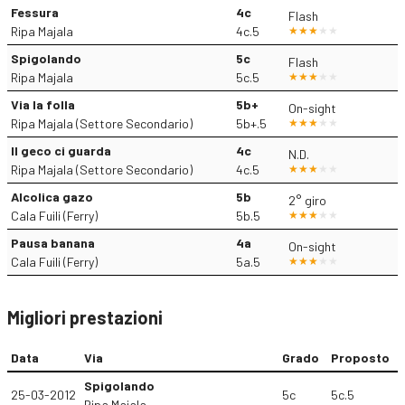
Fessura
4c
Flash
Ripa Majala
4c.5
Spigolando
5c
Flash
Ripa Majala
5c.5
Via la folla
5b+
On-sight
Ripa Majala (Settore Secondario)
5b+.5
Il geco ci guarda
4c
N.D.
Ripa Majala (Settore Secondario)
4c.5
Alcolica gazo
5b
2° giro
Cala Fuili (Ferry)
5b.5
Pausa banana
4a
On-sight
Cala Fuili (Ferry)
5a.5
Migliori prestazioni
Data
Via
Grado
Proposto
Spigolando
25-03-2012
5c
5c.5
Ripa Majala