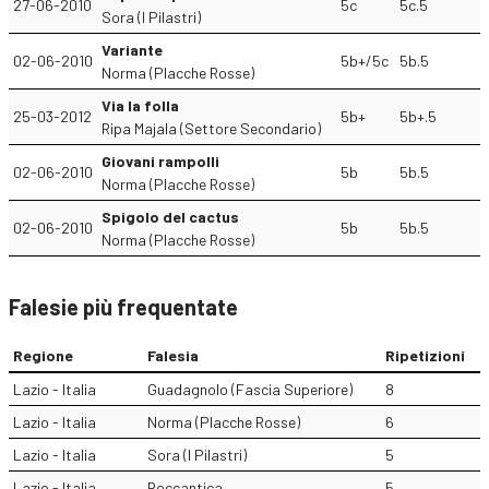
27-06-2010
5c
5c.5
Sora (I Pilastri)
Variante
02-06-2010
5b+/5c
5b.5
Norma (Placche Rosse)
Via la folla
25-03-2012
5b+
5b+.5
Ripa Majala (Settore Secondario)
Giovani rampolli
02-06-2010
5b
5b.5
Norma (Placche Rosse)
Spigolo del cactus
02-06-2010
5b
5b.5
Norma (Placche Rosse)
Falesie più frequentate
Regione
Falesia
Ripetizioni
Lazio - Italia
Guadagnolo (Fascia Superiore)
8
Lazio - Italia
Norma (Placche Rosse)
6
Lazio - Italia
Sora (I Pilastri)
5
Lazio - Italia
Roccantica
5