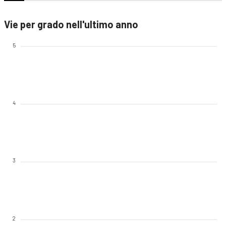
Vie per grado nell'ultimo anno
5
4
3
2