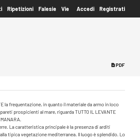
i
Ripetizioni
Falesie
Vie
Accedi
Registrati
PDF
 frequentazione, in quanto il materiale da armo in loco
lle pareti prospicienti al mare, riguarda TUTTO IL LEVANTE
TA MANARA.
e. La caratteristica principale è la presenza di arditi
dalla tipica vegetazione mediterranea. Il luogo è splendido. Lo