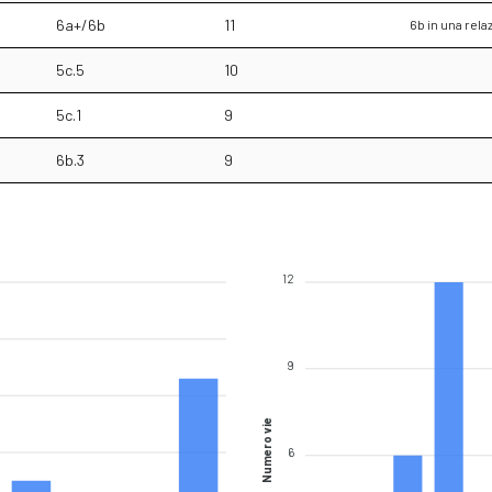
6a+/6b
11
6b in una rel
5c.5
10
5c.1
9
6b.3
9
12
9
Numero vie
6