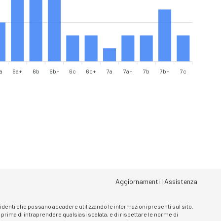
a
6a+
6b
6b+
6c
6c+
7a
7a+
7b
7b+
7c
Aggiornamenti
|
Assistenza
ncidenti che possano accadere utilizzando le informazioni presenti sul sito.
, prima di intraprendere qualsiasi scalata, e di rispettare le norme di