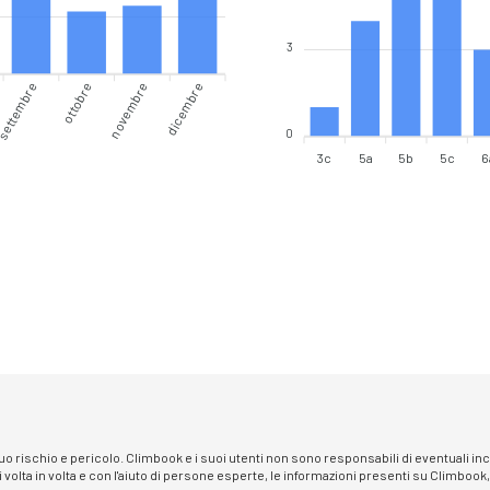
3
ettembre
ottobre
novembre
dicembre
0
3c
5a
5b
5c
6
 suo rischio e pericolo. Climbook e i suoi utenti non sono responsabili di eventuali i
i volta in volta e con l'aiuto di persone esperte, le informazioni presenti su Climbook