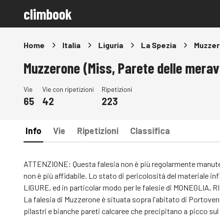
climbook
Home
Italia
Liguria
La Spezia
Muzzero
Muzzerone (Miss, Parete delle meravi
Vie
Vie con ripetizioni
Ripetizioni
65
42
223
Info
Vie
Ripetizioni
Classifica
ATTENZIONE: Questa falesia non è più regolarmente manuten
non è più affidabile. Lo stato di pericolosità del materiale i
LIGURE, ed in particolar modo per le falesie di MONEGLIA
La falesia di Muzzerone è situata sopra l'abitato di Portovene
pilastri e bianche pareti calcaree che precipitano a picco sul