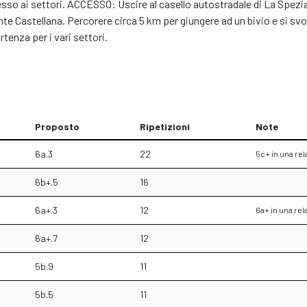
esso ai settori. ACCESSO: Uscire al casello autostradale di La Spezia
onte Castellana. Percorere circa 5 km per giungere ad un bivio e si sv
rtenza per i vari settori.
Proposto
Ripetizioni
Note
6a.3
22
5c+ in una re
6b+.5
16
6a+.3
12
6a+ in una re
6a+.7
12
5b.9
11
5b.5
11