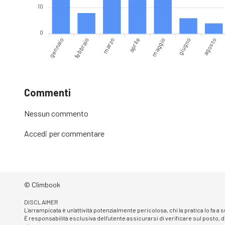
10
0
gennaio
febbraio
marzo
aprile
maggio
agosto
s
giugno
Commenti
Nessun commento
Accedi
per commentare
© Climbook
DISCLAIMER
L'arrampicata è un'attività potenzialmente pericolosa, chi la pratica lo fa a
È responsabilità esclusiva dell'utente assicurarsi di verificare sul posto, d