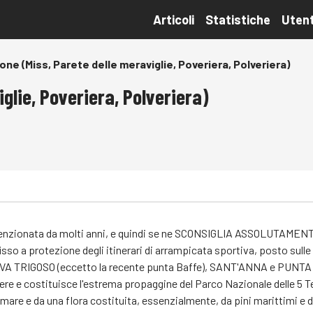
Articoli
Statistiche
Utent
ne (Miss, Parete delle meraviglie, Poveriera, Polveriera)
glie, Poveriera, Polveriera)
zionata da molti anni, e quindi se ne SCONSIGLIA ASSOLUTAMENTE la
nfisso a protezione degli itinerari di arrampicata sportiva, posto su
, RIVA TRIGOSO (eccetto la recente punta Baffe), SANT'ANNA e PUN
re e costituisce l'estrema propaggine del Parco Nazionale delle 5 Terr
 mare e da una flora costituita, essenzialmente, da pini marittimi e 