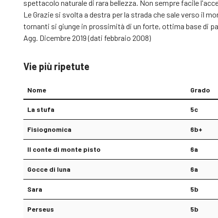
spettacolo naturale di rara bellezza. Non sempre facile l'acc
Le Grazie si svolta a destra per la strada che sale verso il m
tornanti si giunge in prossimità di un forte, ottima base di pa
Agg. Dicembre 2019 (dati febbraio 2008)
Vie più ripetute
Nome
Grado
La stufa
5c
Fisiognomica
6b+
Il conte di monte pisto
6a
Gocce di luna
6a
Sara
5b
Perseus
5b