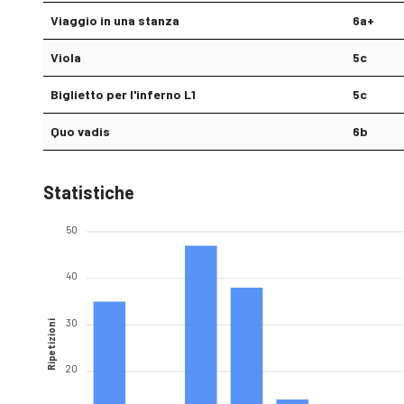
Viaggio in una stanza
6a+
Viola
5c
Biglietto per l'inferno L1
5c
Quo vadis
6b
Statistiche
50
40
30
Ripetizioni
20