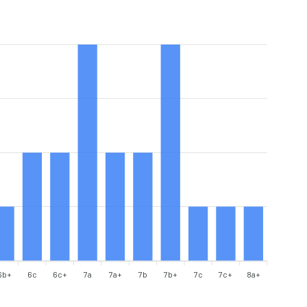
6b+
6c
6c+
7a
7a+
7b
7b+
7c
7c+
8a+