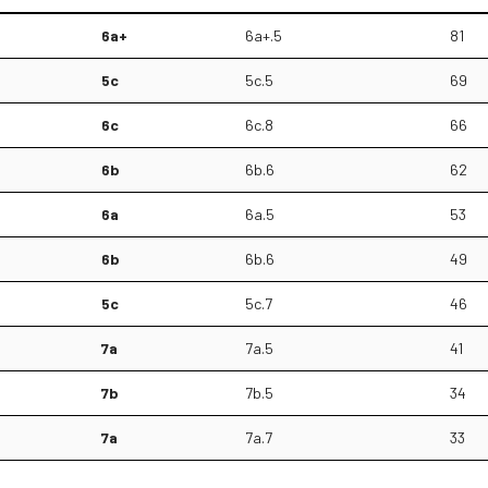
6a+
6a+.5
81
5c
5c.5
69
6c
6c.8
66
6b
6b.6
62
6a
6a.5
53
6b
6b.6
49
5c
5c.7
46
7a
7a.5
41
7b
7b.5
34
7a
7a.7
33