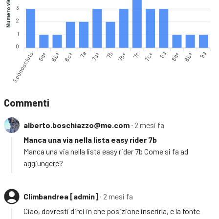
Numero vie
3
2
1
0
Sconosciuto
6a+
6b+
7a
7a+
7b
7b+
7c
7c+
8a+
8b+
9a
6c+
8a
Commenti
alberto.boschiazzo@me.com
∙ 2 mesi fa
Manca una via nella lista easy rider 7b
Manca una via nella lista easy rider 7b Come si fa ad
aggiungere?
Climbandrea [admin]
∙ 2 mesi fa
Ciao, dovresti dirci in che posizione inserirla, e la fonte