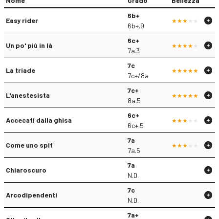
Nome
Grado
Bellezza
6b+
Easy rider
6b+.9
6c+
Un po' più in là
7a.3
7c
La triade
7c+/8a
7c+
L'anestesista
8a.5
6c+
Accecati dalla ghisa
6c+.5
7a
Come uno spit
7a.5
7a
Chiaroscuro
N.D.
7c
Arcodipendenti
N.D.
7a+