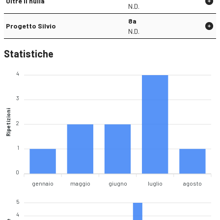
Oltre il nulla
N.D.
8a
Progetto Silvio
N.D.
Statistiche
4
3
Ripetizioni
2
1
0
gennaio
maggio
giugno
luglio
agosto
5
4