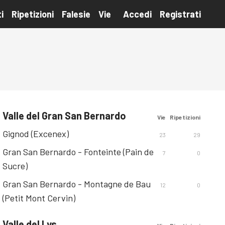
i
Ripetizioni
Falesie
Vie
Accedi
Registrati
Valle del Gran San Bernardo
Vie
Ripetizioni
Gignod (Excenex)
23
29
Gran San Bernardo - Fonteinte (Pain de
7
0
Sucre)
Gran San Bernardo - Montagne de Bau
12
0
(Petit Mont Cervin)
Valle del Lys