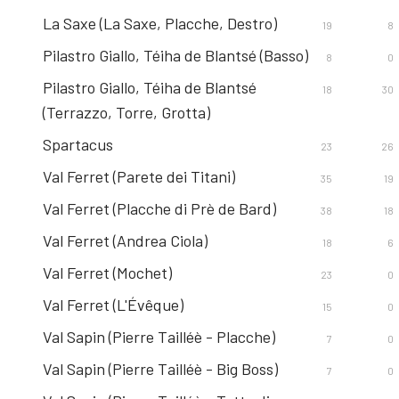
La Saxe (La Saxe, Placche, Destro)
19
8
Pilastro Giallo, Téiha de Blantsé (Basso)
8
0
Pilastro Giallo, Téiha de Blantsé
18
30
(Terrazzo, Torre, Grotta)
Spartacus
23
26
Val Ferret (Parete dei Titani)
35
19
Val Ferret (Placche di Prè de Bard)
38
18
Val Ferret (Andrea Ciola)
18
6
Val Ferret (Mochet)
23
0
Val Ferret (L'Évêque)
15
0
Val Sapin (Pierre Tailléè - Placche)
7
0
Val Sapin (Pierre Tailléè - Big Boss)
7
0