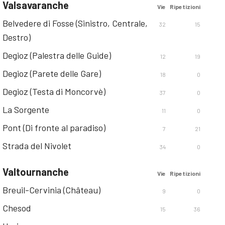
Valsavaranche
Vie
Ripetizioni
Belvedere di Fosse (Sinistro, Centrale,
32
15
Destro)
Degioz (Palestra delle Guide)
12
19
Degioz (Parete delle Gare)
18
0
Degioz (Testa di Moncorvè)
37
0
La Sorgente
11
0
Pont (Di fronte al paradiso)
7
21
Strada del Nivolet
34
0
Valtournanche
Vie
Ripetizioni
Breuil-Cervinia (Château)
9
0
Chesod
15
36