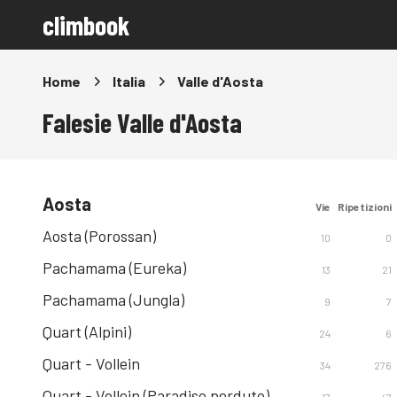
climbook
Home
Italia
Valle d'Aosta
Falesie Valle d'Aosta
Aosta
Vie
Ripetizioni
Aosta (Porossan)
10
0
Pachamama (Eureka)
13
21
Pachamama (Jungla)
9
7
Quart (Alpini)
24
6
Quart - Vollein
34
276
Quart - Vollein (Paradiso perduto)