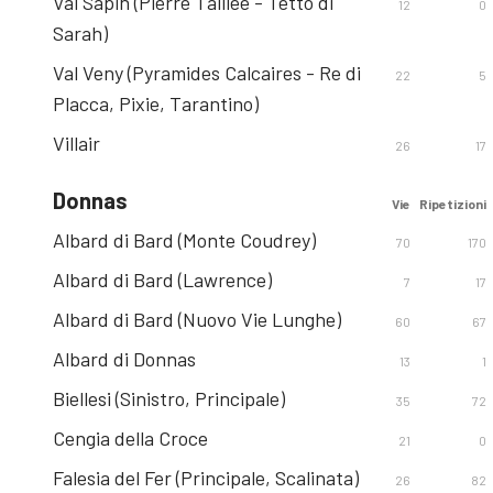
Val Sapin (Pierre Tailléè - Tetto di
12
0
Sarah)
Val Veny (Pyramides Calcaires - Re di
22
5
Placca, Pixie, Tarantino)
Villair
26
17
Donnas
Vie
Ripetizioni
Albard di Bard (Monte Coudrey)
70
170
Albard di Bard (Lawrence)
7
17
Albard di Bard (Nuovo Vie Lunghe)
60
67
Albard di Donnas
13
1
Biellesi (Sinistro, Principale)
35
72
Cengia della Croce
21
0
Falesia del Fer (Principale, Scalinata)
26
82