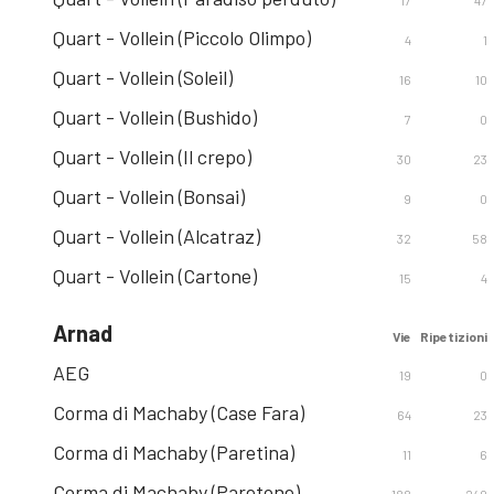
17
47
Quart - Vollein (Piccolo Olimpo)
4
1
Quart - Vollein (Soleil)
16
10
Quart - Vollein (Bushido)
7
0
Quart - Vollein (Il crepo)
30
23
Quart - Vollein (Bonsai)
9
0
Quart - Vollein (Alcatraz)
32
58
Quart - Vollein (Cartone)
15
4
Arnad
Vie
Ripetizioni
AEG
19
0
Corma di Machaby (Case Fara)
64
23
Corma di Machaby (Paretina)
11
6
Corma di Machaby (Paretone)