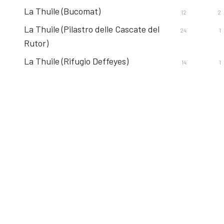
La Thuile (Bucomat)
12
2
La Thuile (Pilastro delle Cascate del
24
1
Rutor)
La Thuile (Rifugio Deffeyes)
14
1