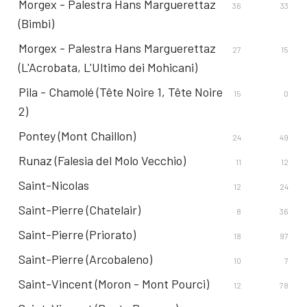
Morgex - Palestra Hans Marguerettaz
36
33
(Bimbi)
Morgex - Palestra Hans Marguerettaz
27
15
(L'Acrobata, L'Ultimo dei Mohicani)
Pila - Chamolé (Tête Noire 1, Tête Noire
15
0
2)
Pontey (Mont Chaillon)
24
49
Runaz (Falesia del Molo Vecchio)
11
12
Saint-Nicolas
12
24
Saint-Pierre (Chatelair)
8
36
Saint-Pierre (Priorato)
18
97
Saint-Pierre (Arcobaleno)
10
7
Saint-Vincent (Moron - Mont Pourci)
12
78