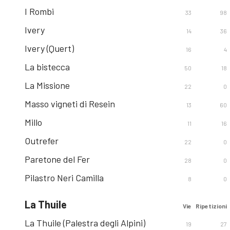
I Rombi
33
98
Ivery
14
36
Ivery (Quert)
16
4
La bistecca
50
18
La Missione
22
0
Masso vigneti di Resein
13
60
Millo
11
16
Outrefer
22
0
Paretone del Fer
28
0
Pilastro Neri Camilla
8
0
La Thuile
Vie
Ripetizioni
La Thuile (Palestra degli Alpini)
19
27