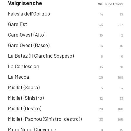
Valgrisenche
Vie
Ripetizioni
Falesia dell'Obliquo
14
19
Gare Est
35
247
Gare Ovest (Alto)
15
2
Gare Ovest (Basso)
14
16
La Bétaz (Il Giardino Sospeso)
6
0
La Confession
15
78
La Mecca
20
108
Miollet (Sopra)
5
4
Miollet (Sinistro)
12
33
Miollet (Destro)
20
160
Miollet (Pachou (Sinistro, destro))
33
105
Muro Nero, Cheyenne
8
15