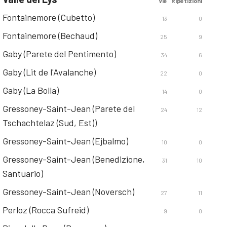
Vie
Ripetizioni
Fontainemore (Cubetto)
13
0
Fontainemore (Bechaud)
25
9
Gaby (Parete del Pentimento)
34
6
Gaby (Lit de l'Avalanche)
22
0
Gaby (La Bolla)
14
0
Gressoney-Saint-Jean (Parete del
24
12
Tschachtelaz (Sud, Est))
Gressoney-Saint-Jean (Ejbalmo)
10
0
Gressoney-Saint-Jean (Benedizione,
31
10
Santuario)
Gressoney-Saint-Jean (Noversch)
27
11
Perloz (Rocca Sufreid)
9
0