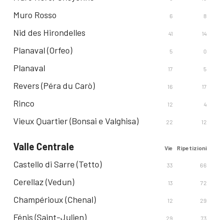
Muro Rosso
6
8
Nid des Hirondelles
41
14
Planaval (Orfeo)
5
0
Planaval
17
5
Revers (Péra du Carò)
16
17
Rinco
12
4
Vieux Quartier (Bonsai e Valghisa)
22
12
Valle Centrale
Vie
Ripetizioni
Castello di Sarre (Tetto)
33
66
Cerellaz (Vedun)
13
72
Champérioux (Chenal)
12
29
Fénis (Saint-Julien)
29
73