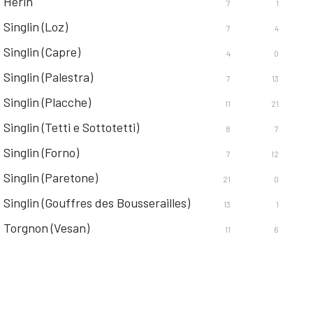
Herin
7
1
Singlin (Loz)
7
4
Singlin (Capre)
4
0
Singlin (Palestra)
7
13
Singlin (Placche)
11
21
Singlin (Tetti e Sottotetti)
8
7
Singlin (Forno)
7
12
Singlin (Paretone)
21
0
Singlin (Gouffres des Bousserailles)
13
1
Torgnon (Vesan)
11
6