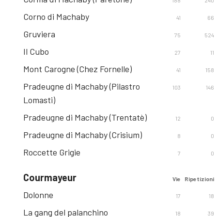
188
240
Corno di Machaby
41
66
Gruviera
75
524
Il Cubo
27
11
Mont Carogne (Chez Fornelle)
41
158
Pradeugne di Machaby (Pilastro
103
146
Lomasti)
Pradeugne di Machaby (Trentatè)
12
0
Pradeugne di Machaby (Crisium)
8
0
Roccette Grigie
7
0
Courmayeur
Vie
Ripetizioni
Dolonne
17
18
La gang del palanchino
18
39