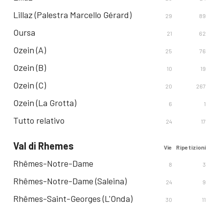
Lillaz (Palestra Marcello Gérard)
29
89
Oursa
21
62
Ozein (A)
25
76
Ozein (B)
10
19
Ozein (C)
20
267
Ozein (La Grotta)
6
1
Tutto relativo
24
17
Val di Rhemes
Vie
Ripetizioni
Rhêmes-Notre-Dame
8
3
Rhêmes-Notre-Dame (Saleina)
24
9
Rhêmes-Saint-Georges (L'Onda)
30
11