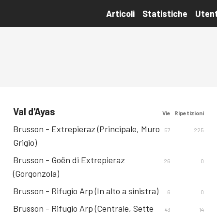
Articoli
Statistiche
Utent
Val d'Ayas
Vie
Ripetizioni
Brusson - Extrepieraz (Principale, Muro
57
225
Grigio)
Brusson - Goën di Extrepieraz
26
0
(Gorgonzola)
Brusson - Rifugio Arp (In alto a sinistra)
6
0
Brusson - Rifugio Arp (Centrale, Sette
43
14