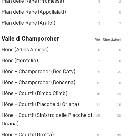
Pian delle Rane (Promesse)
9
2
Pian delle Rane (Appollaiati)
4
0
Pian delle Rane (Anfibi)
13
7
Valle di Champorcher
Vie
Ripetizioni
Hône (Adios Amigos)
6
0
Hône (Montolin)
7
0
Hône - Champorcher (Bec Raty)
9
35
Hône - Champorcher (Dondena)
12
8
Hône - Courtil (Bimbo Climb)
16
33
Hône - Courtil (Placche di Oriana)
74
211
Hône - Courtil (Sinistro delle Placche di
25
30
Oriana)
Hône - Courtil (Grotta)
15
99