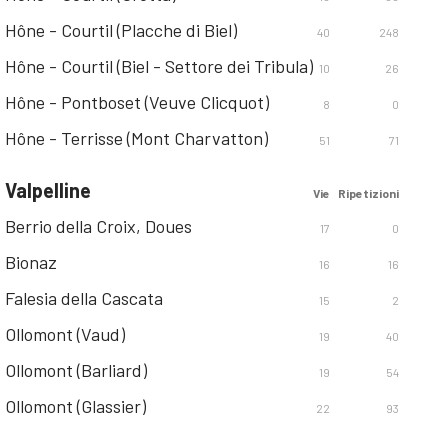
Hône - Courtil (Placche di Biel)
40
248
Hône - Courtil (Biel - Settore dei Tribula)
10
26
Hône - Pontboset (Veuve Clicquot)
8
0
Hône - Terrisse (Mont Charvatton)
51
71
Valpelline
Vie
Ripetizioni
Berrio della Croix, Doues
17
0
Bionaz
16
16
Falesia della Cascata
15
2
Ollomont (Vaud)
19
40
Ollomont (Barliard)
19
54
Ollomont (Glassier)
22
93