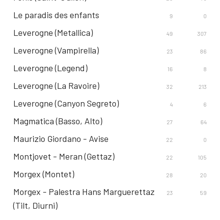
Le paradis des enfants
9
0
Leverogne (Metallica)
49
307
Leverogne (Vampirella)
23
86
Leverogne (Legend)
16
8
Leverogne (La Ravoire)
32
213
Leverogne (Canyon Segreto)
4
6
Magmatica (Basso, Alto)
27
64
Maurizio Giordano - Avise
22
0
Montjovet - Meran (Gettaz)
22
105
Morgex (Montet)
28
20
Morgex - Palestra Hans Marguerettaz
23
59
(Tilt, Diurni)