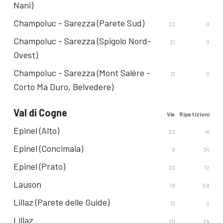
Nani)
Champoluc - Sarezza (Parete Sud)
32
0
Champoluc - Sarezza (Spigolo Nord-
21
0
Ovest)
Champoluc - Sarezza (Mont Salére -
13
0
Corto Ma Duro, Belvedere)
Val di Cogne
Vie
Ripetizioni
Epinel (Alto)
22
41
Epinel (Concimaia)
8
34
Epinel (Prato)
20
12
Lauson
19
58
Lillaz (Parete delle Guide)
13
2
Lillaz
20
24