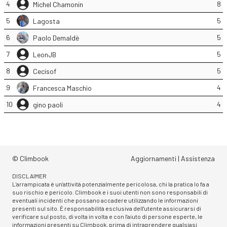
4
8
Michel Chamonin
5
5
Lagosta
6
5
Paolo Demaldè
7
5
LeonJB
8
5
Cecisof
9
4
Francesca Maschio
10
4
gino paoli
© Climbook
Aggiornamenti
|
Assistenza
DISCLAIMER
L'arrampicata è un'attività potenzialmente pericolosa, chi la pratica lo fa a
suo rischio e pericolo. Climbook e i suoi utenti non sono responsabili di
eventuali incidenti che possano accadere utilizzando le informazioni
presenti sul sito. È responsabilità esclusiva dell'utente assicurarsi di
verificare sul posto, di volta in volta e con l'aiuto di persone esperte, le
informazioni presenti su Climbook, prima di intraprendere qualsiasi