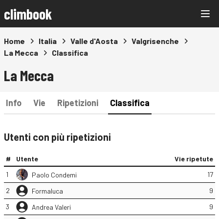
climbook
Home
Italia
Valle d'Aosta
Valgrisenche
La Mecca
Classifica
La Mecca
Info
Vie
Ripetizioni
Classifica
Utenti con più ripetizioni
#
Utente
Vie ripetute
1
17
Paolo Condemi
2
9
Formaluca
3
9
Andrea Valeri