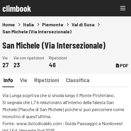
climbook
Home
Italia
Piemonte
Val di Susa
San Michele (Via Intersezionale)
San Michele (Via Intersezionale)
Vie
Vie con ripetizioni
Ripetizioni
27
23
46
PDF
Info
Vie
Ripetizioni
Classifica
Via Lunga soprtiva che si snoda lungo il Monte Pirchiriano.
Si segnala che L7 è relazionato all'interno della falesia San
Michele (Placche di San Michele) poiché si può percorrere come
monotiro di quest'ultima.
Fonte:
www.ilsitodicaldo.com
- Guida Passaggio a Nordovest
Vol.1 Ed. Versante Sud 2025