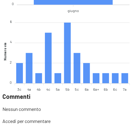
0
giugno
6
4
Numero vie
2
0
3c
4a
4b
4c
5a
5b
5c
6a
6a+
6b
6c
7a
Commenti
Nessun commento
Accedi
per commentare