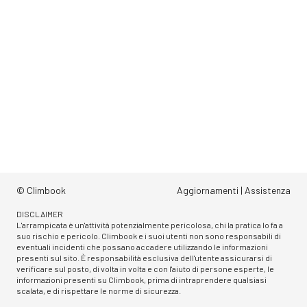
© Climbook
Aggiornamenti
|
Assistenza
DISCLAIMER
L'arrampicata è un'attività potenzialmente pericolosa, chi la pratica lo fa a
suo rischio e pericolo. Climbook e i suoi utenti non sono responsabili di
eventuali incidenti che possano accadere utilizzando le informazioni
presenti sul sito. È responsabilità esclusiva dell'utente assicurarsi di
verificare sul posto, di volta in volta e con l'aiuto di persone esperte, le
informazioni presenti su Climbook, prima di intraprendere qualsiasi
scalata, e di rispettare le norme di sicurezza.