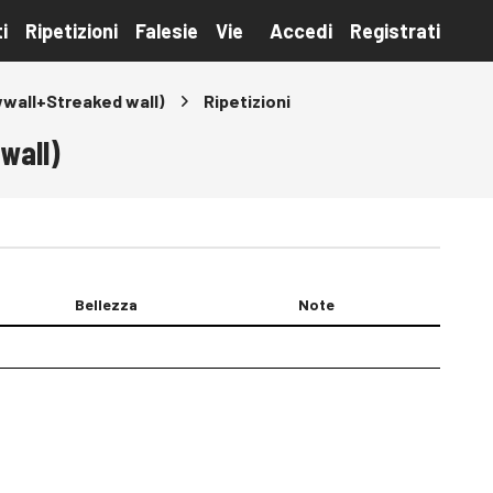
i
Ripetizioni
Falesie
Vie
Accedi
Registrati
lowwall+Streaked wall)
Ripetizioni
 wall)
Bellezza
Note