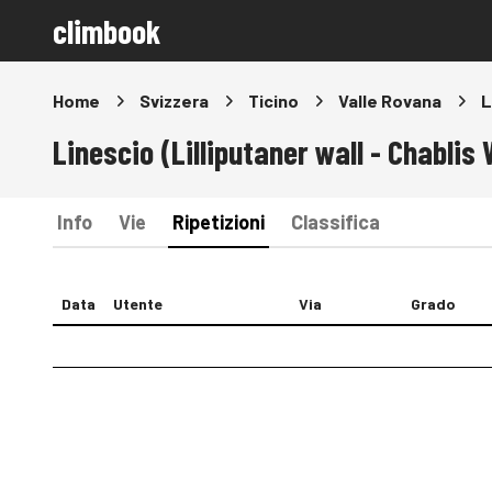
climbook
Home
Svizzera
Ticino
Valle Rovana
L
Linescio (Lilliputaner wall - Chablis 
Info
Vie
Ripetizioni
Classifica
Data
Utente
Via
Grado