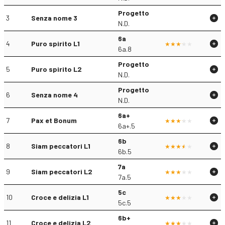
Progetto
3
Senza nome 3
N.D.
6a
4
Puro spirito L1
6a.8
Progetto
5
Puro spirito L2
N.D.
Progetto
6
Senza nome 4
N.D.
6a+
7
Pax et Bonum
6a+.5
6b
8
Siam peccatori L1
6b.5
7a
9
Siam peccatori L2
7a.5
5c
10
Croce e delizia L1
5c.5
6b+
11
Croce e delizia L2