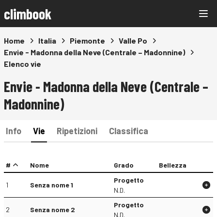
climbook
Home
Italia
Piemonte
Valle Po
Envie - Madonna della Neve (Centrale – Madonnine)
Elenco vie
Envie - Madonna della Neve (Centrale –
Madonnine)
Info
Vie
Ripetizioni
Classifica
#
Nome
Grado
Bellezza
Progetto
1
Senza nome 1
N.D.
Progetto
2
Senza nome 2
N.D.