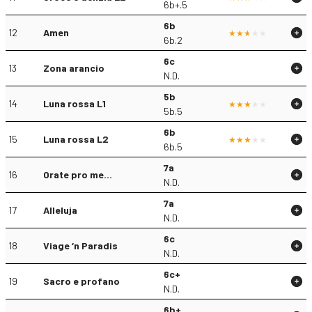
6b+.5
6b
12
Amen
6b.2
6c
13
Zona arancio
N.D.
5b
14
Luna rossa L1
5b.5
6b
15
Luna rossa L2
6b.5
7a
16
Orate pro me…
N.D.
7a
17
Alleluja
N.D.
6c
18
Viage ‘n Paradis
N.D.
6c+
19
Sacro e profano
N.D.
6b+