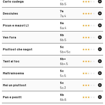
Carlo cudega
6b.5
7a
Desciules
7a.4
6a
Picun e mazot L1
6a.4
6b
Ven fora
6b.5
5c
Piuttost che nagot
5b+/5c
6b+
Tant al toc
6b+.5
5c
Maltrainsema
5c.5
5c
Mei un piuttost
5c.3
6b
Pan e pesitt
6b.6