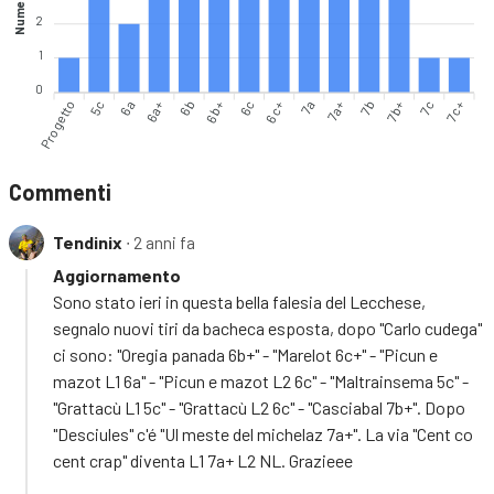
Numero vie
2
1
0
Progetto
5c
6a
6b
6b+
6c
6c+
7a
7a+
7b+
7c
7c+
6a+
7b
Commenti
Tendinix
∙ 2 anni fa
Aggiornamento
Sono stato ieri in questa bella falesia del Lecchese,
segnalo nuovi tiri da bacheca esposta, dopo "Carlo cudega"
ci sono: "Oregia panada 6b+" - "Marelot 6c+" - "Picun e
mazot L1 6a" - "Picun e mazot L2 6c" - "Maltrainsema 5c" -
"Grattacù L1 5c" - "Grattacù L2 6c" - "Casciabal 7b+". Dopo
"Desciules" c'é "Ul meste del michelaz 7a+". La via "Cent co
cent crap" diventa L1 7a+ L2 NL. Grazieee