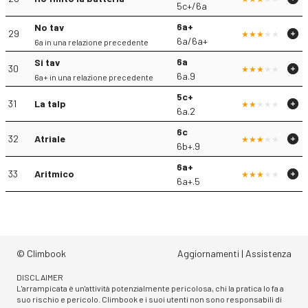
5c+/6a
6a+
No tav
29
6a/6a+
6a in una relazione precedente
6a
Si tav
30
6a.9
6a+ in una relazione precedente
5c+
31
La talp
6a.2
6c
32
Atriale
6b+.9
6a+
33
Aritmico
6a+.5
© Climbook
Aggiornamenti
|
Assistenza
DISCLAIMER
L'arrampicata è un'attività potenzialmente pericolosa, chi la pratica lo fa a
suo rischio e pericolo. Climbook e i suoi utenti non sono responsabili di