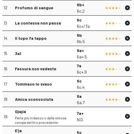
6b+
12
Profumo di sangue
6c.2
6c
13
La contessa non passa
6c+/7a
6b
14
Il topo fa tappo
6b.5
6a+
15
3a1
6a+.5
7a
16
Fessura non vedente
6c+.9
6c
17
Tommaso lo svaso
6c.4
6a
18
Amica sconosciuta
6a.7
Ojajia
7a+
19
Parte più in basso o dalla stessa
N.D.
cengia del tiro precedente
E'ja
5c