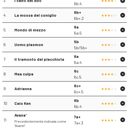
3
I canti del doc
6b.4
6b+
4
La mossa del coniglio
6b+.2
6a
5
Mondo di mezzo
6a.5
5b
6
Uomo plasmon
5b/5b+
6a
7
Il tramonto del placchista
6a.4
6c
8
Mea culpa
6c.5
6c+
9
Adrianna
6c+.5
6b
10
Caio Ken
6b.4
Avana'
7a+
11
Precedentemente indicata come
7a+.3
"Avanti"