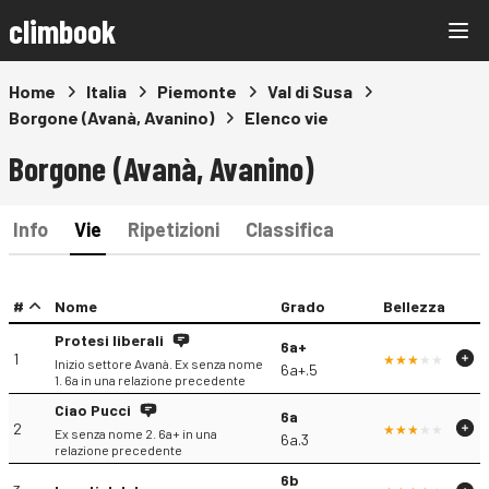
climbook
Home
Italia
Piemonte
Val di Susa
Borgone (Avanà, Avanino)
Elenco vie
Borgone (Avanà, Avanino)
Info
Vie
Ripetizioni
Classifica
#
Nome
Grado
Bellezza
Protesi liberali
6a+
1
Inizio settore Avanà. Ex senza nome
6a+.5
1. 6a in una relazione precedente
Ciao Pucci
6a
2
Ex senza nome 2. 6a+ in una
6a.3
relazione precedente
6b