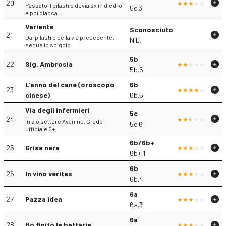
20
Passato il pilastro devia sx in diedro
5c.3
e poi placca
Variante
Sconosciuto
21
Dal pilastro della via precedente,
N.D.
segue lo spigolo
5b
22
Sig. Ambrosia
5b.5
L’anno del cane (oroscopo
6b
23
cinese)
6b.5
Via degli infermieri
5c
24
Inizio settore Avanino. Grado
5c.6
ufficiale 5+
6b/6b+
25
Grisa nera
6b+.1
6b
26
In vino veritas
6b.4
6a
27
Pazza idea
6a.3
6a
28
Ho finito la batteria