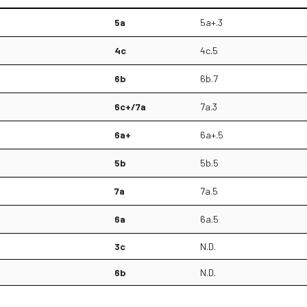
5a
5a+.3
4c
4c.5
6b
6b.7
6c+/7a
7a.3
6a+
6a+.5
5b
5b.5
7a
7a.5
6a
6a.5
3c
N.D.
6b
N.D.