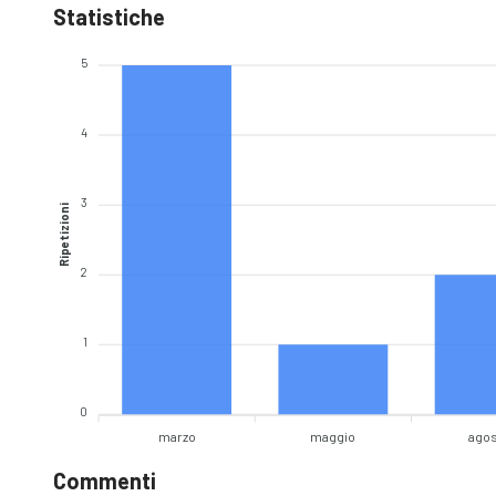
Statistiche
5
4
3
Ripetizioni
2
1
0
marzo
maggio
ago
Commenti