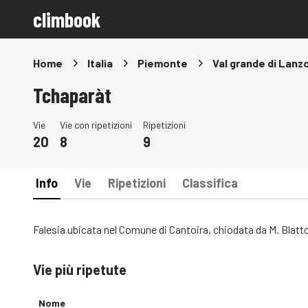
climbook
Home
Italia
Piemonte
Val grande di Lanz
Tchaparàt
Vie
Vie con ripetizioni
Ripetizioni
20
8
9
Info
Vie
Ripetizioni
Classifica
Falesia ubicata nel Comune di Cantoira, chiodata da M. Blatt
Vie più ripetute
Nome