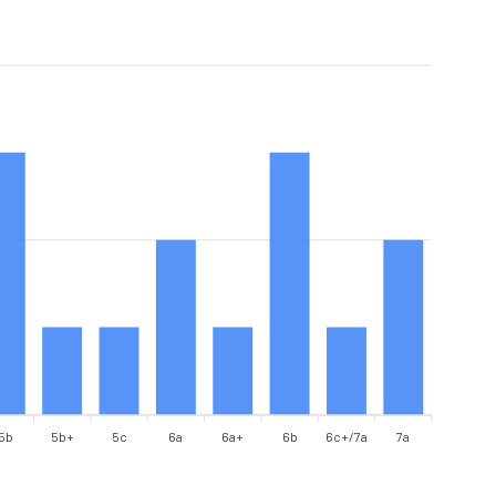
5b
5b+
5c
6a
6a+
6b
6c+/7a
7a