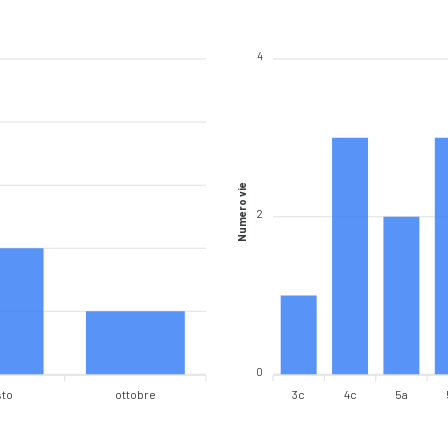
4
Numero vie
2
0
sto
ottobre
3c
4c
5a