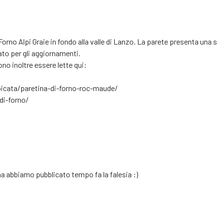
orno Alpi Graie in fondo alla valle di Lanzo. La parete presenta una se
tato per gli aggiornamenti.
ono inoltre essere lette qui:
mpicata/paretina-di-forno-roc-maude/
di-forno/
a abbiamo pubblicato tempo fa la falesia :)