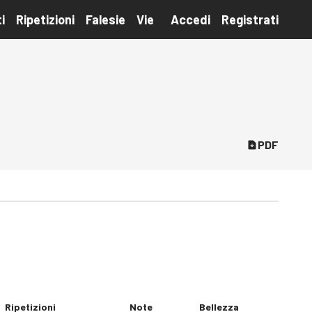
i
Ripetizioni
Falesie
Vie
Accedi
Registrati
PDF
Ripetizioni
Note
Bellezza