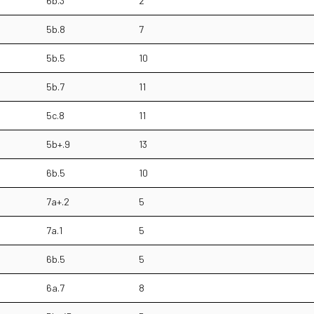
6b.3
2
5b.8
7
5b.5
10
5b.7
11
5c.8
11
5b+.9
13
6b.5
10
7a+.2
5
7a.1
5
6b.5
5
6a.7
8