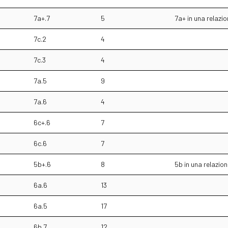
7a+.7
5
7a+ in una relazi
7c.2
4
7c.3
4
7a.5
9
7a.6
4
6c+.6
7
6c.6
7
5b+.6
8
5b in una relazio
6a.6
13
6a.5
17
6b.7
12