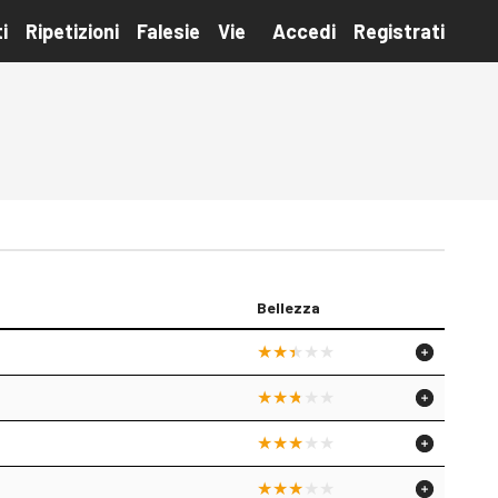
i
Ripetizioni
Falesie
Vie
Accedi
Registrati
Bellezza