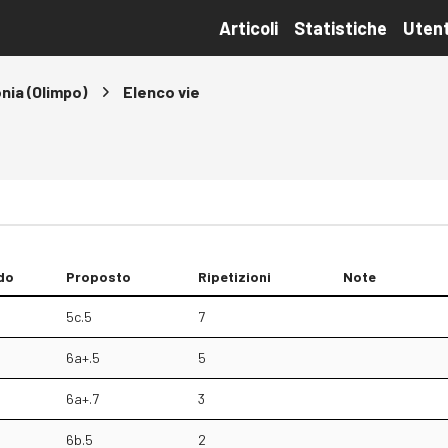
Articoli
Statistiche
Utent
nia (Olimpo)
Elenco vie
do
Proposto
Ripetizioni
Note
5c.5
7
6a+.5
5
6a+.7
3
6b.5
2