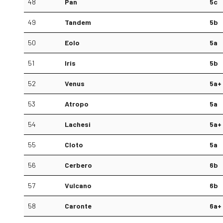
48
Pan
5c
49
Tandem
5b
50
Eolo
5a
51
Iris
5b
52
Venus
5a+
53
Atropo
5a
54
Lachesi
5a+
55
Cloto
5a
56
Cerbero
6b
57
Vulcano
6b
58
Caronte
6a+