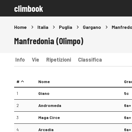
climbook
Home
Italia
Puglia
Gargano
Manfredo
Manfredonia (Olimpo)
Info
Vie
Ripetizioni
Classifica
#
Nome
Gra
1
Giano
5c
2
Andromeda
6a+
3
Maga Circe
6a+
4
Arcadia
6a+