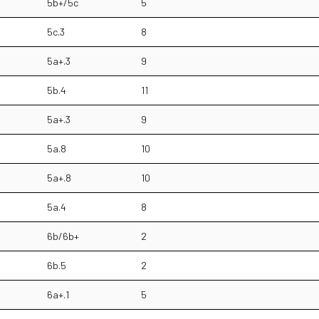
5b+/5c
5
5c.3
8
5a+.3
9
5b.4
11
5a+.3
9
5a.8
10
5a+.8
10
5a.4
8
6b/6b+
2
6b.5
2
6a+.1
5