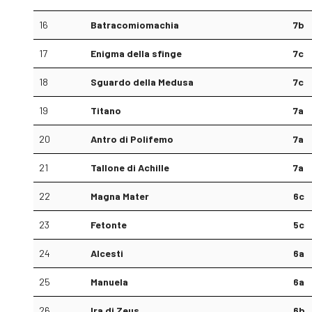
16
Batracomiomachia
7b
17
Enigma della sfinge
7c
18
Sguardo della Medusa
7c
19
Titano
7a
20
Antro di Polifemo
7a
21
Tallone di Achille
7a
22
Magna Mater
6c
23
Fetonte
5c
24
Alcesti
6a
25
Manuela
6a
26
Ira di Zeus
6b