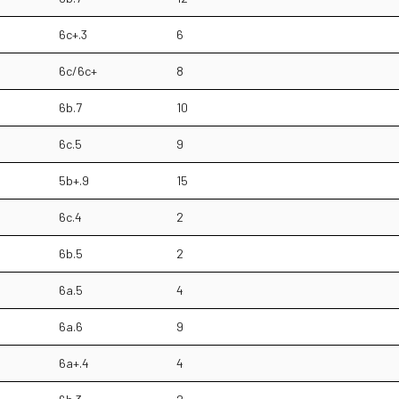
6c+.3
6
6c/6c+
8
6b.7
10
6c.5
9
5b+.9
15
6c.4
2
6b.5
2
6a.5
4
6a.6
9
6a+.4
4