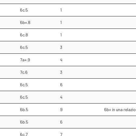
6c.5
1
6b+.8
1
6c.8
1
6c.5
3
7a+.9
4
7c.6
3
6c.5
6
6c.5
4
6b.5
9
6b+ in una relazi
6b.5
6
6c.7
7