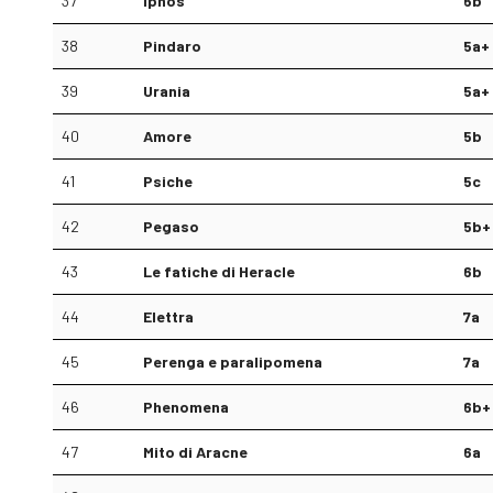
37
Ipnos
6b
38
Pindaro
5a+
39
Urania
5a+
40
Amore
5b
41
Psiche
5c
42
Pegaso
5b+
43
Le fatiche di Heracle
6b
44
Elettra
7a
45
Perenga e paralipomena
7a
46
Phenomena
6b+
47
Mito di Aracne
6a