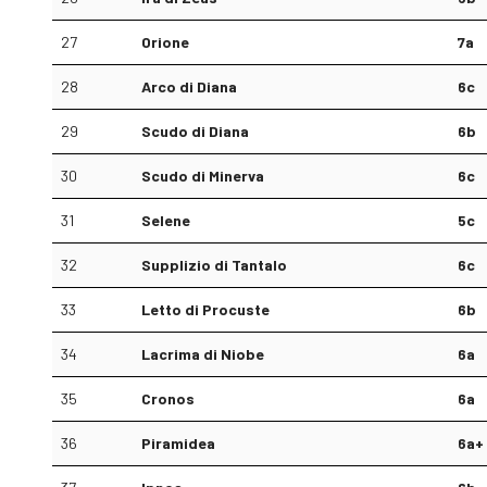
27
Orione
7a
28
Arco di Diana
6c
29
Scudo di Diana
6b
30
Scudo di Minerva
6c
31
Selene
5c
32
Supplizio di Tantalo
6c
33
Letto di Procuste
6b
34
Lacrima di Niobe
6a
35
Cronos
6a
36
Piramidea
6a+