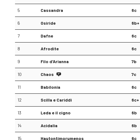
5
Cassandra
6c
6
Osiride
6b+
7
Dafne
6c
8
Afrodite
6c
9
Filo d'Arianna
7b
10
Chaos
7c
11
Babilonia
6c
12
Scilla e Cariddi
6c+
13
Leda e il cigno
6b
14
Acidalia
6b
15
Hautontimorumenos
6c