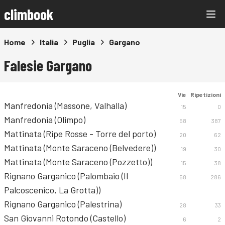
climbook
Home
Italia
Puglia
Gargano
Falesie Gargano
Vie
Ripetizioni
Manfredonia (Massone, Valhalla)
15
0
Manfredonia (Olimpo)
58
387
Mattinata (Ripe Rosse - Torre del porto)
20
62
Mattinata (Monte Saraceno (Belvedere))
19
30
Mattinata (Monte Saraceno (Pozzetto))
15
38
Rignano Garganico (Palombaio (Il
58
286
Palcoscenico, La Grotta))
Rignano Garganico (Palestrina)
28
33
San Giovanni Rotondo (Castello)
6
2