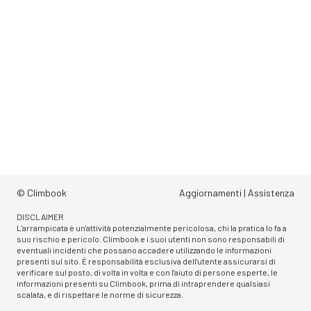
© Climbook
Aggiornamenti
|
Assistenza
DISCLAIMER
L'arrampicata è un'attività potenzialmente pericolosa, chi la pratica lo fa a
suo rischio e pericolo. Climbook e i suoi utenti non sono responsabili di
eventuali incidenti che possano accadere utilizzando le informazioni
presenti sul sito. È responsabilità esclusiva dell'utente assicurarsi di
verificare sul posto, di volta in volta e con l'aiuto di persone esperte, le
informazioni presenti su Climbook, prima di intraprendere qualsiasi
scalata, e di rispettare le norme di sicurezza.