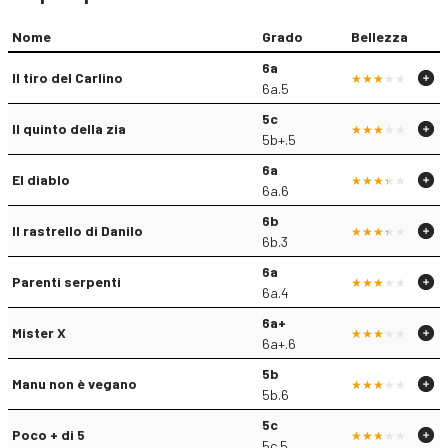
Nome
Grado
Bellezza
6a
Il tiro del Carlino
6a.5
5c
Il quinto della zia
5b+.5
6a
El diablo
6a.6
6b
Il rastrello di Danilo
6b.3
6a
Parenti serpenti
6a.4
6a+
Mister X
6a+.6
5b
Manu non è vegano
5b.6
5c
Poco + di 5
5c.5