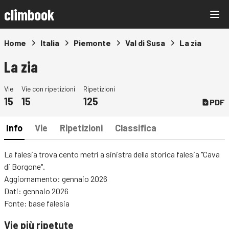
climbook
Home
Italia
Piemonte
Val di Susa
La zia
La zia
Vie
Vie con ripetizioni
Ripetizioni
15
15
125
PDF
Info
Vie
Ripetizioni
Classifica
La falesia trova cento metri a sinistra della storica falesia "Cava
di Borgone".
Aggiornamento: gennaio 2026
Dati: gennaio 2026
Fonte: base falesia
Vie più ripetute