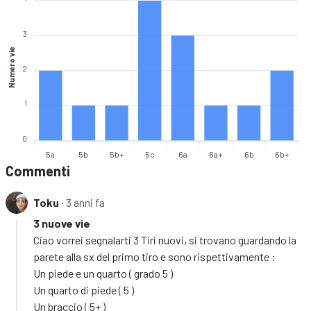
3
Numero vie
2
1
0
5a
5b
5b+
5c
6a
6a+
6b
6b+
Commenti
Toku
∙ 3 anni fa
3 nuove vie
Ciao vorrei segnalarti 3 Tiri nuovi, si trovano guardando la
parete alla sx del primo tiro e sono rispettivamente :
Un piede e un quarto ( grado 5 )
Un quarto di piede ( 5 )
Un braccio ( 5+ )