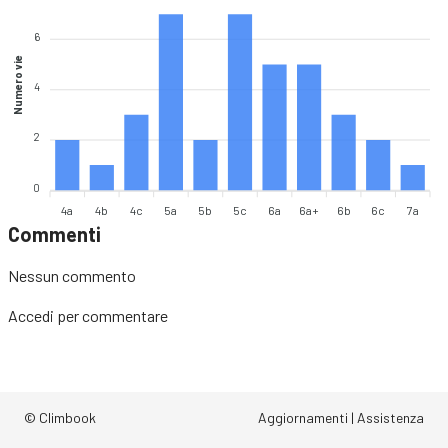
6
Numero vie
4
2
0
4a
4b
4c
5a
5b
5c
6a
6a+
6b
6c
7a
Commenti
Nessun commento
Accedi
per commentare
© Climbook
Aggiornamenti
|
Assistenza