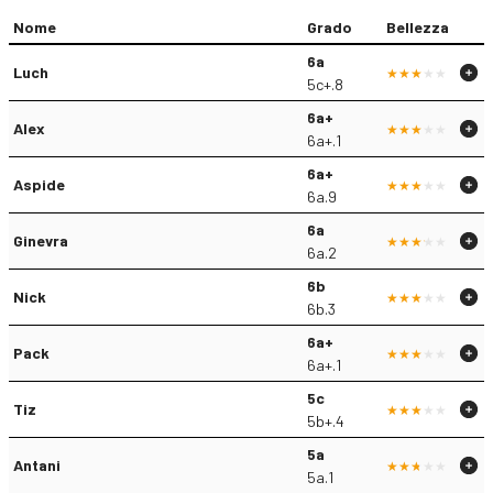
Nome
Grado
Bellezza
6a
Luch
5c+.8
6a+
Alex
6a+.1
6a+
Aspide
6a.9
6a
Ginevra
6a.2
6b
Nick
6b.3
6a+
Pack
6a+.1
5c
Tiz
5b+.4
5a
Antani
5a.1