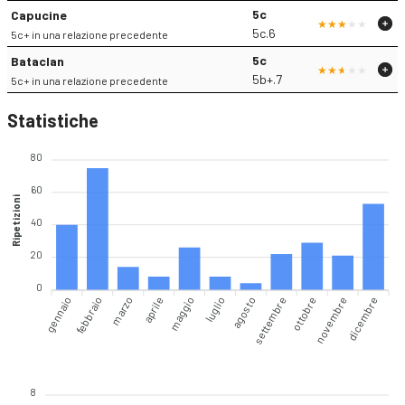
5c
Capucine
5c.6
5c+ in una relazione precedente
5c
Bataclan
5b+.7
5c+ in una relazione precedente
Statistiche
80
60
Ripetizioni
40
20
0
gennaio
febbraio
marzo
aprile
maggio
agosto
settembre
ottobre
novembre
dicembre
luglio
8