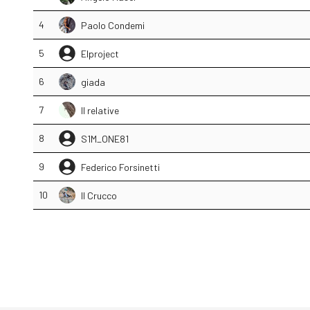
4
Paolo Condemi
5
Elproject
6
giada
7
Il relative
8
S1M_ONE81
9
Federico Forsinetti
10
Il Crucco