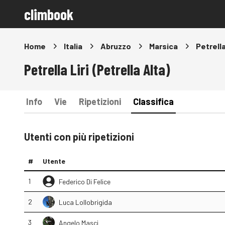
climbook
Home
Italia
Abruzzo
Marsica
Petrella
Petrella Liri (Petrella Alta)
Info
Vie
Ripetizioni
Classifica
Utenti con più ripetizioni
#
Utente
1
Federico Di Felice
2
Luca Lollobrigida
3
Angelo Masci