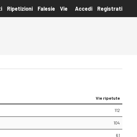
i
Ripetizioni
Falesie
Vie
Accedi
Registrati
Vie ripetute
112
104
61