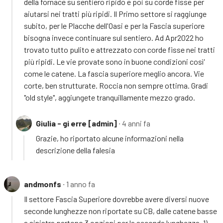
della fornace su sentiero ripido e poi su corde fisse per
aiutarsi nei tratti più ripidi. Il Primo settore si raggiunge
subito, per le Placche dell'Oasi e per la Fascia superiore
bisogna invece continuare sul sentiero. Ad Apr2022 ho
trovato tutto pulito e attrezzato con corde fisse nei tratti
più ripidi. Le vie provate sono in buone condizioni così'
come le catene. La fascia superiore meglio ancora. Vie
corte, ben strutturate. Roccia non sempre ottima. Gradi
"old style", aggiungete tranquillamente mezzo grado.
Giulia - gi erre [admin]
∙ 4 anni fa
Grazie, ho riportato alcune informazioni nella
descrizione della falesia
andmonfs
∙ 1 anno fa
Il settore Fascia Superiore dovrebbe avere diversi nuove
seconde lunghezze non riportate su CB, dalle catene basse
a sinistra partono 3 opzioni per la seconda lunghezza. 1)