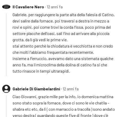
Il Cavaliere Nero
∙ 12 anni fa
Gabriele, per raggiungere la parte alta della falesia di Catino,
devi salire dalla fornace. poi traversi a destra in mezzo a
rovi e spini, poi come trovi la corda fissa, poco prima del
settore placche dell'oasi, sali fino ad arrivare alla piccola
grotta. da lì già vedi le prime vie.
stai attento perchè la chiodatura è vecchiotta e non credo
che molti l'abbiamo frequentata recentemente.
insieme a Ferruccio, avevamo dato una sistemata qualche
anno fa, ma il microclima della dolina di catino fa si che
tutto rinasce in tempi ultrarapidi.
Gabriele Di Giambelardini
∙ 12 anni fa
Ciao Giovanni, grazie mille per la info, io domenica mattina
sono stato sopra la fornace, dove ci sono le vie chatila -
shabra etc etc, da li ( con marraccio a tracolla ) sono andato
verso destra ( guardando queste five di fronte ) dove c'è