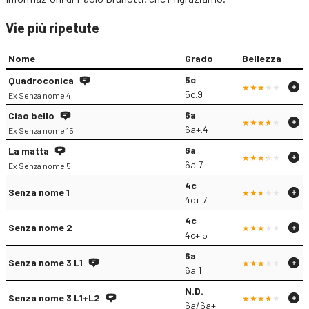
Vie più ripetute
Nome
Grado
Bellezza
5c
Quadroconica
5c.9
Ex Senza nome 4
6a
Ciao bello
6a+.4
Ex Senza nome 15
6a
La matta
6a.7
Ex Senza nome 5
4c
Senza nome 1
4c+.7
4c
Senza nome 2
4c+.5
6a
Senza nome 3 L1
6a.1
N.D.
Senza nome 3 L1+L2
6a/6a+