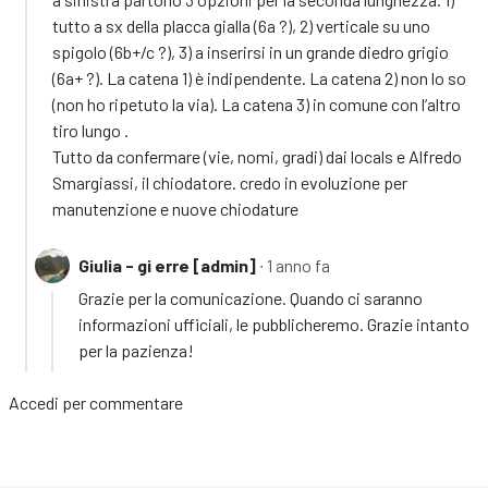
tutto a sx della placca gialla (6a ?), 2) verticale su uno
spigolo (6b+/c ?), 3) a inserirsi in un grande diedro grigio
(6a+ ?). La catena 1) è indipendente. La catena 2) non lo so
(non ho ripetuto la via). La catena 3) in comune con l’altro
tiro lungo .
Tutto da confermare (vie, nomi, gradi) dai locals e Alfredo
Smargiassi, il chiodatore. credo in evoluzione per
manutenzione e nuove chiodature
Giulia - gi erre [admin]
∙ 1 anno fa
Grazie per la comunicazione. Quando ci saranno
informazioni ufficiali, le pubblicheremo. Grazie intanto
per la pazienza!
Accedi
per commentare