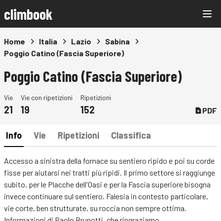
climbook
Home
Italia
Lazio
Sabina
Poggio Catino (Fascia Superiore)
Poggio Catino (Fascia Superiore)
Vie
Vie con ripetizioni
Ripetizioni
21
19
152
PDF
Info
Vie
Ripetizioni
Classifica
Accesso a sinistra della fornace su sentiero ripido e poi su corde
fisse per aiutarsi nei tratti più ripidi. Il primo settore si raggiunge
subito, per le Placche dell'Oasi e per la Fascia superiore bisogna
invece continuare sul sentiero. Falesia in contesto particolare,
vie corte, ben strutturate, su roccia non sempre ottima.
Informazioni di Paolo Brunotti, che ringraziamo.