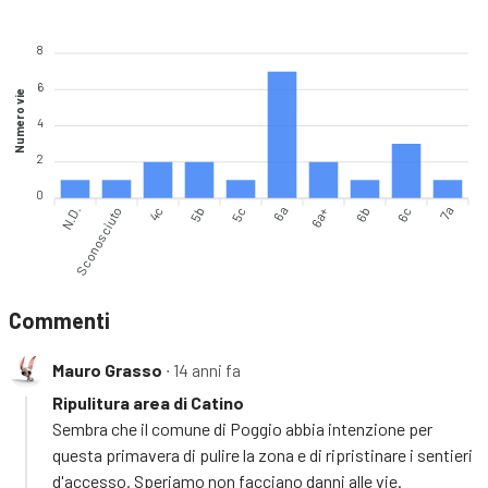
8
6
Numero vie
4
2
0
N.D.
Sconosciuto
4c
5b
5c
6a
6a+
6b
6c
7a
Commenti
Mauro Grasso
∙ 14 anni fa
Ripulitura area di Catino
Sembra che il comune di Poggio abbia intenzione per
questa primavera di pulire la zona e di ripristinare i sentieri
d'accesso. Speriamo non facciano danni alle vie.