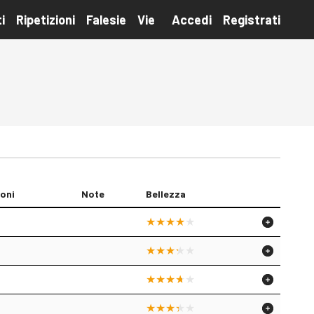
i
Ripetizioni
Falesie
Vie
Accedi
Registrati
ioni
Note
Bellezza