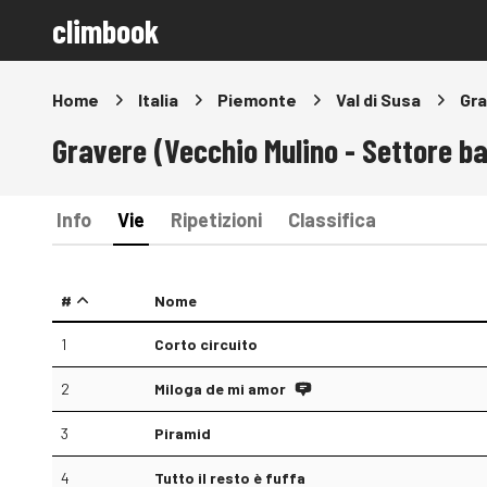
climbook
Home
Italia
Piemonte
Val di Susa
Gra
Gravere (Vecchio Mulino - Settore b
Info
Vie
Ripetizioni
Classifica
#
Nome
1
Corto circuito
2
Miloga de mi amor
3
Piramid
4
Tutto il resto è fuffa