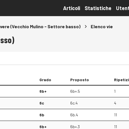
Articoli
Statistiche
Utent
vere (Vecchio Mulino - Settore basso)
Elenco vie
asso)
Grado
Proposto
Ripetiz
6b+
6b+.5
1
6c
6c.4
4
6b
6b.4
11
6b+
6b+.3
11