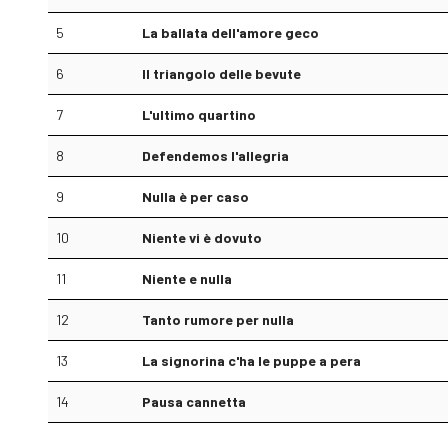
5
La ballata dell'amore geco
6
Il triangolo delle bevute
7
L'ultimo quartino
8
Defendemos l'allegria
9
Nulla è per caso
10
Niente vi è dovuto
11
Niente e nulla
12
Tanto rumore per nulla
13
La signorina c'ha le puppe a pera
14
Pausa cannetta