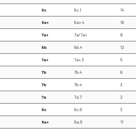
6c
6c.1
14
6a+
6a+.4
16
7a+
7a/7a+
8
6b
6b.4
12
7a+
7a+.3
5
7b
7b.4
6
7b
7b.4
3
7a
7a.7
2
6c
6c.9
3
6a+
6a.9
11