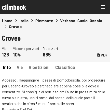
climbook
Home
Italia
Piemonte
Verbano-Cusio-Ossola
Croveo
Croveo
Vie
Vie con ripetizioni
Ripetizioni
126
104
685
PDF
Info
Vie
Ripetizioni
Classifica
Accesso: Raggiungere il paese di Domodossola, poi proseguire
per Baceno-Croveo e parcheggiare appena possibile dove è
consentito. Si consiglia di non lasciare l'auto in prossimità della
curva a sinistra, usciti ormai dal paese, dalla quale parte il
sentiero che in circa 5 minuti porta alle pareti.
Esposta a Sud Est