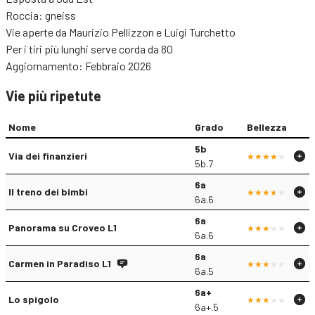
Roccia: gneiss
Vie aperte da Maurizio Pellizzon e Luigi Turchetto
Per i tiri più lunghi serve corda da 80
Aggiornamento: Febbraio 2026
Vie più ripetute
Nome
Grado
Bellezza
5b
Via dei finanzieri
5b.7
6a
Il treno dei bimbi
6a.6
6a
Panorama su Croveo L1
6a.6
6a
Carmen in Paradiso L1
6a.5
6a+
Lo spigolo
6a+.5