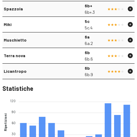
6b+
Spazzola
6b+.3
5c
Miki
5c.4
6a
Muschietto
6a.2
6b
Terra nova
6b.6
6b
Licantropo
6b.9
Statistiche
120
90
Ripetizioni
60
30