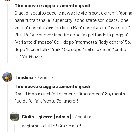
Tiro nuovo e aggiustamento gradi
Ciao, di seguito ecco le news : le vie "sport extrem", "donna
nana tutta tana" e "super city" sono state schiodata. "one
vision" diventa 7b+, "no brain Man" diventa 7c e "ovo sodo"
7b+. Poi vie nuove: inserire dopo "aspettando la pioggia"
"variante di mezzo" 6c+, dopo "marmotta" "lady denaro" 5b,
dopo "lucida follia" "miki" 5c, dopo "mal di pancia" "jumbo
jet" 7c. Grazie
Tendinix
∙ 7 anni fa
Tiro nuovo e aggiustamento gradi
Ops.. Dopo muschietto inserire "Andromeda" 8a, mentre
"lucida follia" diventa 7c...merci!
Giulia - gi erre [admin]
∙ 7 anni fa
aggiornato tutto! Grazie a te!