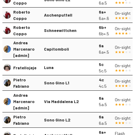
Coppo
6a.5
Roberto
6a+
On-sight
Aschenputtell
Coppo
6a+.6
Roberto
6b+
On-sight
Schneewittchen
Coppo
6b+.5
Andrea
6a
On-sight
Marcenaro
Capitomboli
6a+.5
[admin]
5c
On-sight
Luna
Fratellojeje
5c.5
Pietro
4c
On-sight
Sono Gino L1
Fabiano
4c.5
Andrea
6a
On-sight
Marcenaro
Via Maddalena L2
5a.5
[admin]
Pietro
6a
On-sight
Sono Gino L2
Fabiano
6a.5
6a+
Flash