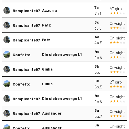
7a
4° giro
Azzurra
Rampicante97
7a.1
3c
On-sight
Ratz
Rampicante97
3c.5
4a
On-sight
Fatz
Rampicante97
4a.5
4c
On-sight
Die sieben zwerge L1
Confetto
4c.5
6b
On-sight
Giulia
Rampicante97
6b.1
6b
2° giro
Giulia
Confetto
6b.5
4c
On-sight
Die sieben zwerge L1
Rampicante97
4c.5
6a
On-sight
Ausländer
Rampicante97
6a.7
6a
On-sight
Ausländer
Confetto