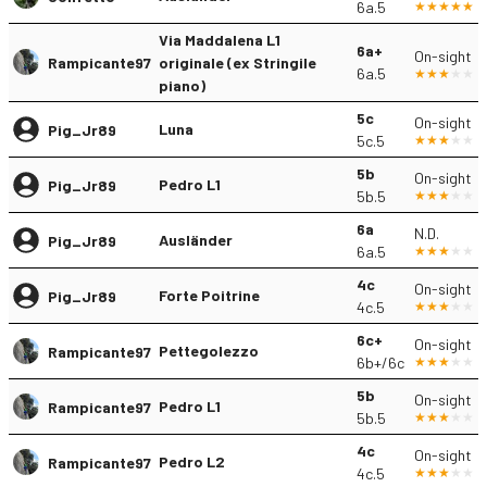
6a.5
Via Maddalena L1
6a+
On-sight
Rampicante97
originale (ex Stringile
6a.5
piano)
5c
On-sight
Luna
Pig_Jr89
5c.5
5b
On-sight
Pedro L1
Pig_Jr89
5b.5
6a
N.D.
Ausländer
Pig_Jr89
6a.5
4c
On-sight
Forte Poitrine
Pig_Jr89
4c.5
6c+
On-sight
Pettegolezzo
Rampicante97
6b+/6c
5b
On-sight
Pedro L1
Rampicante97
5b.5
4c
On-sight
Pedro L2
Rampicante97
4c.5