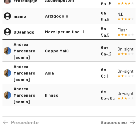
Aschenputtell
Fratellojeje
6a+.5
6a
N.D.
Arzigogolo
mamo
6a.8
5a
Flash
Mezzi per un fine L1
DDaanngg
5a.5
Andrea
6a+
On-sight
Marcenaro
Coppa Malù
6a+.2
[admin]
Andrea
6c
On-sight
Marcenaro
Asia
6c.1
[admin]
Andrea
6c
On-sight
Marcenaro
Il naso
6b+/6c
[admin]
Precedente
Successivo