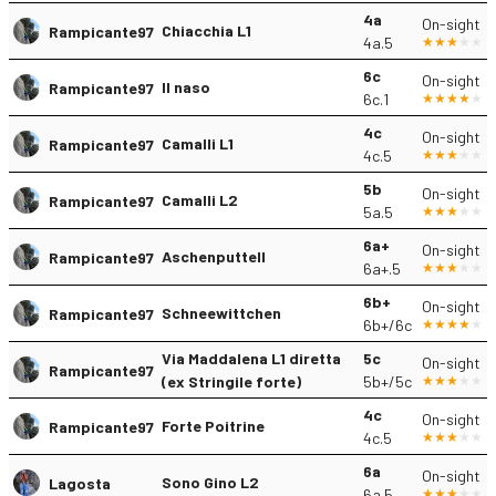
4a
On-sight
Chiacchia L1
Rampicante97
4a.5
6c
On-sight
Il naso
Rampicante97
6c.1
4c
On-sight
Camalli L1
Rampicante97
4c.5
5b
On-sight
Camalli L2
Rampicante97
5a.5
6a+
On-sight
Aschenputtell
Rampicante97
6a+.5
6b+
On-sight
Schneewittchen
Rampicante97
6b+/6c
Via Maddalena L1 diretta
5c
On-sight
Rampicante97
(ex Stringile forte)
5b+/5c
4c
On-sight
Forte Poitrine
Rampicante97
4c.5
6a
On-sight
Sono Gino L2
Lagosta
6a.5