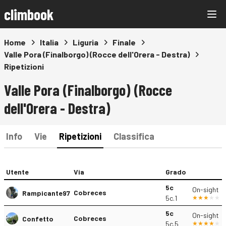
climbook
Home
Italia
Liguria
Finale
Valle Pora (Finalborgo) (Rocce dell'Orera - Destra)
Ripetizioni
Valle Pora (Finalborgo) (Rocce
dell'Orera - Destra)
Info
Vie
Ripetizioni
Classifica
Utente
Via
Grado
5c
On-sight
Cobreces
Rampicante97
5c.1
5c
On-sight
Cobreces
Confetto
5c.5