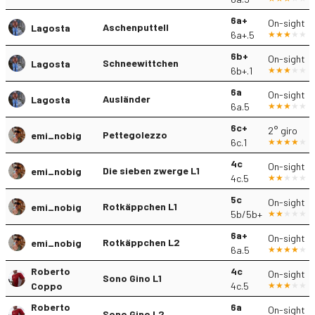
6a+
On-sight
Aschenputtell
Lagosta
6a+.5
6b+
On-sight
Schneewittchen
Lagosta
6b+.1
6a
On-sight
Ausländer
Lagosta
6a.5
6c+
2° giro
Pettegolezzo
emi_nobig
6c.1
4c
On-sight
Die sieben zwerge L1
emi_nobig
4c.5
5c
On-sight
Rotkäppchen L1
emi_nobig
5b/5b+
6a+
On-sight
Rotkäppchen L2
emi_nobig
6a.5
Roberto
4c
On-sight
Sono Gino L1
Coppo
4c.5
Roberto
6a
On-sight
Sono Gino L2