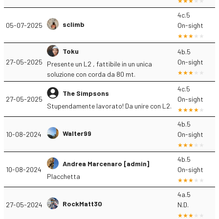
4c.5
sclimb
05-07-2025
On-sight
Toku
4b.5
27-05-2025
On-sight
Presente un L2 , fattibile in un unica
soluzione con corda da 80 mt.
4c.5
The Simpsons
27-05-2025
On-sight
Stupendamente lavorato! Da unire con L2.
4b.5
Walter99
10-08-2024
On-sight
4b.5
Andrea Marcenaro [admin]
10-08-2024
On-sight
Placchetta
4a.5
RockMatt30
27-05-2024
N.D.