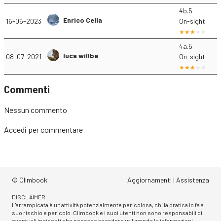
4b.5
Enrico Cella
16-06-2023
On-sight
4a.5
luca willbe
08-07-2021
On-sight
Commenti
Nessun commento
Accedi
per commentare
© Climbook
Aggiornamenti
|
Assistenza
DISCLAIMER
L'arrampicata è un'attività potenzialmente pericolosa, chi la pratica lo fa a
suo rischio e pericolo. Climbook e i suoi utenti non sono responsabili di
eventuali incidenti che possano accadere utilizzando le informazioni