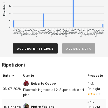
Ripetizioni
6
4
2
0
4a.5
4a.6
4a.7
4a.8
4a.9
4a/4a+
4a+.1
4a+.2
4a+.3
4a+.4
4a+.5
4a+.6
4a+.7
4a+.8
4a+.9
4a+/4b
4b.1
4b.2
4b.3
4b.4
4b.5
4b.6
4b.7
4b.8
4b.9
4b/4b+
4b+.1
4b+.2
4b+.3
4b+.4
4b+.6
4b+.7
4b+.8
4b+.9
4b+/4c
4c.1
4c.2
4c.3
4c.4
4c.5
4c.6
4c.7
4c.8
4c.9
4c/4c+
4c+.1
4c+.2
4c+.3
4c+.4
4c+.5
4c+.6
4c+.7
4c+.8
4c+.9
4c+/5a
4b+.5
5a.1
5a.2
5a.3
5a.4
5a.5
AGGIUNGI RIPETIZIONE
AGGIUNGI NOTA
Ripetizioni
Data
Utente
Proposto
Roberto Coppo
4c.5
05-07-2026
On-sight
Piacevole ingresso a L2. Super buchi e bei
piedi
4c.5
Pietro Fabiano
04-07-2026
On-sight