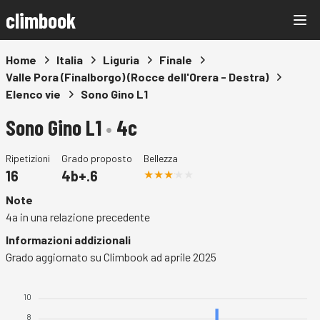
climbook
Home
Italia
Liguria
Finale
Valle Pora (Finalborgo) (Rocce dell'Orera - Destra)
Elenco vie
Sono Gino L1
Sono Gino L1
•
4c
Ripetizioni
Grado proposto
Bellezza
16
4b+.6
Note
4a in una relazione precedente
Informazioni addizionali
Grado aggiornato su Climbook ad aprile 2025
10
8